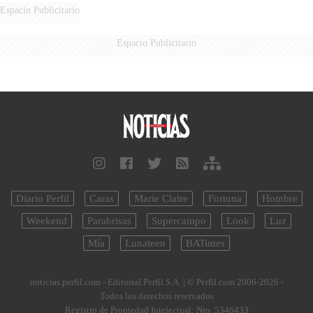
DERROTADOS
Espacio Publicitario
Espacio Publicitario
Diario Perfil
Caras
Marie Claire
Fortuna
Hombre
Weekend
Parabrisas
Supercampo
Look
Luz
Mía
Lunateen
BATimes
noticias.perfil.com - Editorial Perfil S.A.
| © Perfil.com 2006-2026 -
Todos los derechos reservados
Registro de Propiedad Intelectual: Nro. 5346433