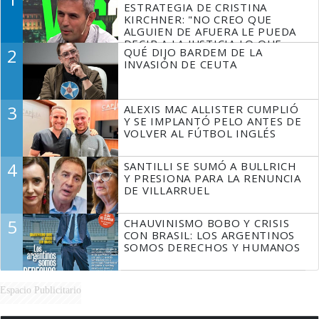
ESTRATEGIA DE CRISTINA
KIRCHNER: "NO CREO QUE
ALGUIEN DE AFUERA LE PUEDA
DECIR A LA JUSTICIA LO QUE
2
QUÉ DIJO BARDEM DE LA
TIENE QUE HACER"
INVASIÓN DE CEUTA
3
ALEXIS MAC ALLISTER CUMPLIÓ
Y SE IMPLANTÓ PELO ANTES DE
VOLVER AL FÚTBOL INGLÉS
4
SANTILLI SE SUMÓ A BULLRICH
Y PRESIONA PARA LA RENUNCIA
DE VILLARRUEL
5
CHAUVINISMO BOBO Y CRISIS
CON BRASIL: LOS ARGENTINOS
SOMOS DERECHOS Y HUMANOS
Espacio Publicitario