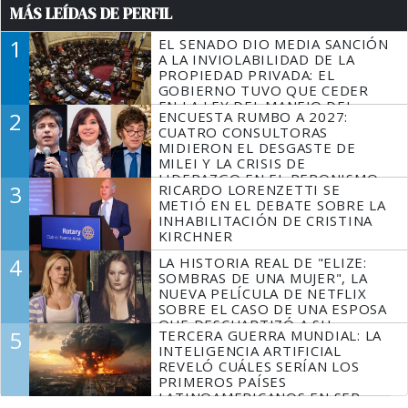
MÁS LEÍDAS DE PERFIL
1
EL SENADO DIO MEDIA SANCIÓN
A LA INVIOLABILIDAD DE LA
PROPIEDAD PRIVADA: EL
GOBIERNO TUVO QUE CEDER
EN LA LEY DEL MANEJO DEL
2
ENCUESTA RUMBO A 2027:
FUEGO
CUATRO CONSULTORAS
MIDIERON EL DESGASTE DE
MILEI Y LA CRISIS DE
LIDERAZGO EN EL PERONISMO
3
RICARDO LORENZETTI SE
METIÓ EN EL DEBATE SOBRE LA
INHABILITACIÓN DE CRISTINA
KIRCHNER
4
LA HISTORIA REAL DE "ELIZE:
SOMBRAS DE UNA MUJER", LA
NUEVA PELÍCULA DE NETFLIX
SOBRE EL CASO DE UNA ESPOSA
QUE DESCUARTIZÓ A SU
5
TERCERA GUERRA MUNDIAL: LA
MARIDO
INTELIGENCIA ARTIFICIAL
REVELÓ CUÁLES SERÍAN LOS
PRIMEROS PAÍSES
LATINOAMERICANOS EN SER