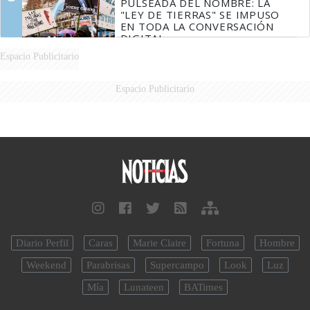
PULSEADA DEL NOMBRE: LA
"LEY DE TIERRAS" SE IMPUSO
EN TODA LA CONVERSACIÓN
DIGITAL
Espacio Publicitario
Espacio Publicitario
Diario Perfil
Caras
Marie Claire
Fortuna
Hombre
Weekend
Parabrisas
Supercampo
Look
Luz
Mía
Lunateen
BATimes