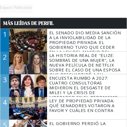
Espacio Publicitario
MÁS LEÍDAS DE PERFIL
1
EL SENADO DIO MEDIA SANCIÓN
A LA INVIOLABILIDAD DE LA
PROPIEDAD PRIVADA: EL
GOBIERNO TUVO QUE CEDER
EN LA LEY DEL MANEJO DEL
2
LA HISTORIA REAL DE "ELIZE:
FUEGO
SOMBRAS DE UNA MUJER", LA
NUEVA PELÍCULA DE NETFLIX
SOBRE EL CASO DE UNA ESPOSA
QUE DESCUARTIZÓ A SU
3
ENCUESTA RUMBO A 2027:
MARIDO
CUATRO CONSULTORAS
MIDIERON EL DESGASTE DE
MILEI Y LA CRISIS DE
LIDERAZGO EN EL PERONISMO
4
LEY DE PROPIEDAD PRIVADA:
QUÉ SENADORES VOTARON A
FAVOR Y CUÁLES EN CONTRA
5
EL GOBIERNO PERDIÓ LA