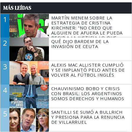
MÁS LEÍDAS
1
MARTÍN MENEM SOBRE LA
ESTRATEGIA DE CRISTINA
KIRCHNER: "NO CREO QUE
ALGUIEN DE AFUERA LE PUEDA
DECIR A LA JUSTICIA LO QUE
2
QUÉ DIJO BARDEM DE LA
TIENE QUE HACER"
INVASIÓN DE CEUTA
3
ALEXIS MAC ALLISTER CUMPLIÓ
Y SE IMPLANTÓ PELO ANTES DE
VOLVER AL FÚTBOL INGLÉS
4
CHAUVINISMO BOBO Y CRISIS
CON BRASIL: LOS ARGENTINOS
SOMOS DERECHOS Y HUMANOS
5
SANTILLI SE SUMÓ A BULLRICH
Y PRESIONA PARA LA RENUNCIA
DE VILLARRUEL