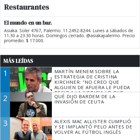
Restaurantes
El mundo en un bar.
Asiaka. Soler 4767, Palermo. 11.2492-8244. Lunes a sábados de
11.30 a 23.30 horas. Domingos cerrado. @asiakapalermo. Precio
promedio: $ 17.000.
MÁS LEÍDAS
1
MARTÍN MENEM SOBRE LA
ESTRATEGIA DE CRISTINA
KIRCHNER: "NO CREO QUE
ALGUIEN DE AFUERA LE PUEDA
DECIR A LA JUSTICIA LO QUE
2
QUÉ DIJO BARDEM DE LA
TIENE QUE HACER"
INVASIÓN DE CEUTA
3
ALEXIS MAC ALLISTER CUMPLIÓ
Y SE IMPLANTÓ PELO ANTES DE
VOLVER AL FÚTBOL INGLÉS