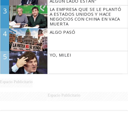
ALGÚN LADO ESTÁN"
3
LA EMPRESA QUE SE LE PLANTÓ
A ESTADOS UNIDOS Y HACE
NEGOCIOS CON CHINA EN VACA
MUERTA
4
ALGO PASÓ
5
YO, MILEI
Espacio Publicitario
Espacio Publicitario