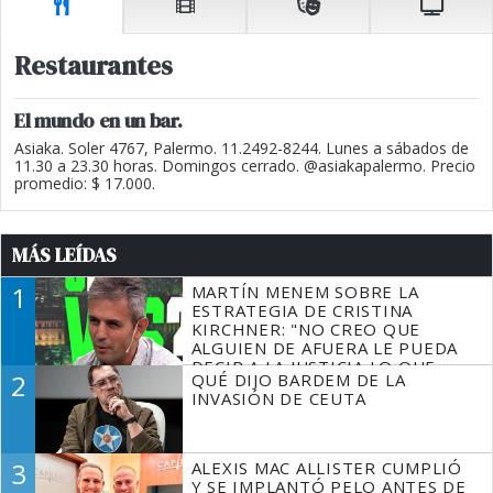
Restaurantes
El mundo en un bar.
Asiaka. Soler 4767, Palermo. 11.2492-8244. Lunes a sábados de
11.30 a 23.30 horas. Domingos cerrado. @asiakapalermo. Precio
promedio: $ 17.000.
MÁS LEÍDAS
1
MARTÍN MENEM SOBRE LA
ESTRATEGIA DE CRISTINA
KIRCHNER: "NO CREO QUE
ALGUIEN DE AFUERA LE PUEDA
DECIR A LA JUSTICIA LO QUE
2
QUÉ DIJO BARDEM DE LA
TIENE QUE HACER"
INVASIÓN DE CEUTA
3
ALEXIS MAC ALLISTER CUMPLIÓ
Y SE IMPLANTÓ PELO ANTES DE