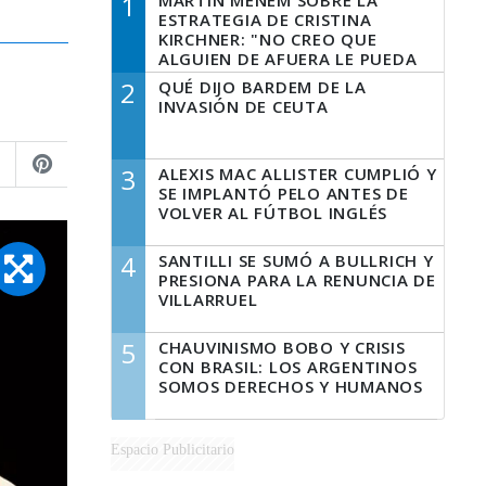
1
MARTÍN MENEM SOBRE LA
ESTRATEGIA DE CRISTINA
KIRCHNER: "NO CREO QUE
ALGUIEN DE AFUERA LE PUEDA
DECIR A LA JUSTICIA LO QUE
2
QUÉ DIJO BARDEM DE LA
TIENE QUE HACER"
INVASIÓN DE CEUTA
3
ALEXIS MAC ALLISTER CUMPLIÓ Y
SE IMPLANTÓ PELO ANTES DE
VOLVER AL FÚTBOL INGLÉS
4
SANTILLI SE SUMÓ A BULLRICH Y
PRESIONA PARA LA RENUNCIA DE
VILLARRUEL
5
CHAUVINISMO BOBO Y CRISIS
CON BRASIL: LOS ARGENTINOS
SOMOS DERECHOS Y HUMANOS
Espacio Publicitario