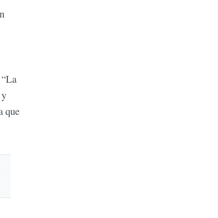
ón
n “La
 y
a que