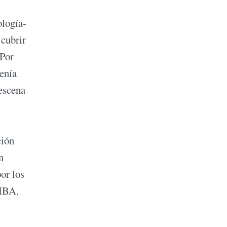
ología-
 cubrir
 Por
tenía
 escena
ción
n
or los
FIBA,