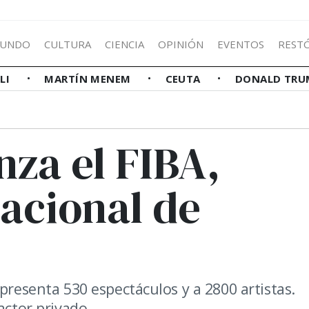
UNDO
CULTURA
CIENCIA
OPINIÓN
EVENTOS
REST
LLI
MARTÍN MENEM
CEUTA
DONALD TRU
za el FIBA,
nacional de
presenta 530 espectáculos y a 2800 artistas.
actor privado.