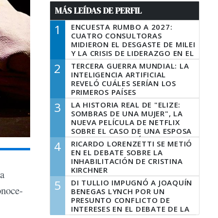
MÁS LEÍDAS DE PERFIL
1
ENCUESTA RUMBO A 2027:
CUATRO CONSULTORAS
MIDIERON EL DESGASTE DE MILEI
Y LA CRISIS DE LIDERAZGO EN EL
PERONISMO
2
TERCERA GUERRA MUNDIAL: LA
INTELIGENCIA ARTIFICIAL
REVELÓ CUÁLES SERÍAN LOS
PRIMEROS PAÍSES
LATINOAMERICANOS EN SER
3
LA HISTORIA REAL DE "ELIZE:
DERROTADOS
SOMBRAS DE UNA MUJER", LA
NUEVA PELÍCULA DE NETFLIX
SOBRE EL CASO DE UNA ESPOSA
QUE DESCUARTIZÓ A SU
4
RICARDO LORENZETTI SE METIÓ
MARIDO
EN EL DEBATE SOBRE LA
INHABILITACIÓN DE CRISTINA
KIRCHNER
ta
5
DI TULLIO IMPUGNÓ A JOAQUÍN
onoce-
BENEGAS LYNCH POR UN
PRESUNTO CONFLICTO DE
INTERESES EN EL DEBATE DE LA
LEY DE TIERRAS