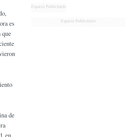
Espacio Publicitario
do,
Espacio Publicitario
ora es
n que
ciente
uvieron
iento
ina de
era
d, en