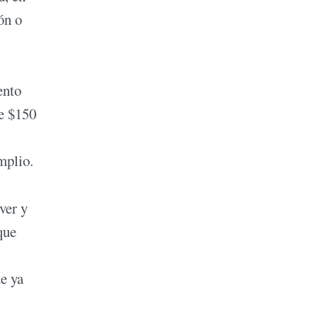
ón o
ento
de $150
mplio.
ver y
que
ue ya