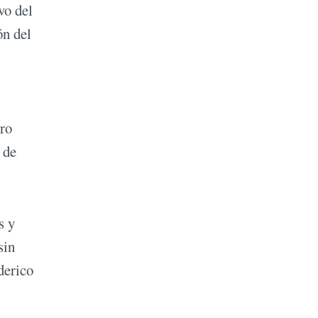
vo del
ón del
ero
 de
.
s y
sin
derico