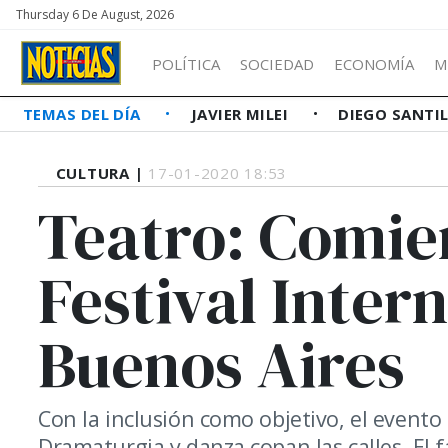
Thursday 6 De August, 2026
POLÍTICA
SOCIEDAD
ECONOMÍA
M
TEMAS DEL DÍA
JAVIER MILEI
DIEGO SANTI
CULTURA |
17-01-2020 18:53
Teatro: Comien
Festival Inter
Buenos Aires
Con la inclusión como objetivo, el evento 
Dramaturgia y danza copan las calles. El f