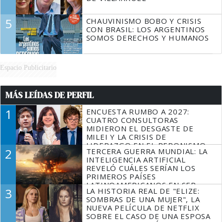
5
CHAUVINISMO BOBO Y CRISIS
CON BRASIL: LOS ARGENTINOS
SOMOS DERECHOS Y HUMANOS
Espacio Publicitario
MÁS LEÍDAS DE PERFIL
1
ENCUESTA RUMBO A 2027:
CUATRO CONSULTORAS
MIDIERON EL DESGASTE DE
MILEI Y LA CRISIS DE
LIDERAZGO EN EL PERONISMO
2
TERCERA GUERRA MUNDIAL: LA
INTELIGENCIA ARTIFICIAL
REVELÓ CUÁLES SERÍAN LOS
PRIMEROS PAÍSES
LATINOAMERICANOS EN SER
3
LA HISTORIA REAL DE "ELIZE:
DERROTADOS
SOMBRAS DE UNA MUJER", LA
NUEVA PELÍCULA DE NETFLIX
SOBRE EL CASO DE UNA ESPOSA