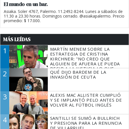
El mundo en un bar.
Asiaka. Soler 4767, Palermo. 11.2492-8244. Lunes a sábados de
11.30 a 23.30 horas. Domingos cerrado. @asiakapalermo. Precio
promedio: $ 17.000.
MÁS LEÍDAS
1
MARTÍN MENEM SOBRE LA
ESTRATEGIA DE CRISTINA
KIRCHNER: "NO CREO QUE
ALGUIEN DE AFUERA LE PUEDA
DECIR A LA JUSTICIA LO QUE
2
QUÉ DIJO BARDEM DE LA
TIENE QUE HACER"
INVASIÓN DE CEUTA
3
ALEXIS MAC ALLISTER CUMPLIÓ
Y SE IMPLANTÓ PELO ANTES DE
VOLVER AL FÚTBOL INGLÉS
4
SANTILLI SE SUMÓ A BULLRICH
Y PRESIONA PARA LA RENUNCIA
DE VILLARRUEL