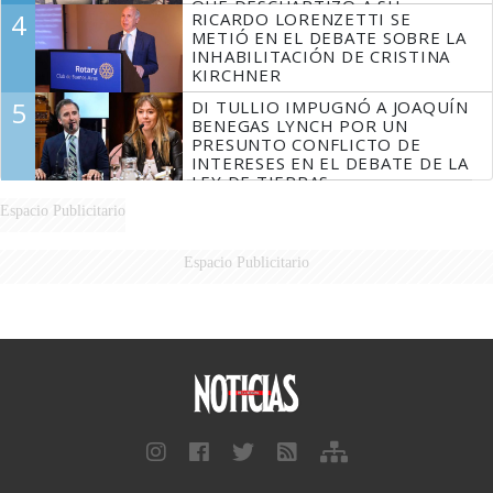
QUE DESCUARTIZÓ A SU
4
RICARDO LORENZETTI SE
MARIDO
METIÓ EN EL DEBATE SOBRE LA
INHABILITACIÓN DE CRISTINA
KIRCHNER
5
DI TULLIO IMPUGNÓ A JOAQUÍN
BENEGAS LYNCH POR UN
PRESUNTO CONFLICTO DE
INTERESES EN EL DEBATE DE LA
LEY DE TIERRAS
Espacio Publicitario
Espacio Publicitario