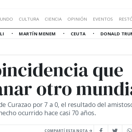
UNDO
CULTURA
CIENCIA
OPINIÓN
EVENTOS
REST
LLI
MARTÍN MENEM
CEUTA
DONALD TRU
oincidencia que
anar otro mundi
de Curazao por 7 a 0, el resultado del amistos
hecho ocurrido hace casi 70 años.
COMPARTÍ ESTA NOTA