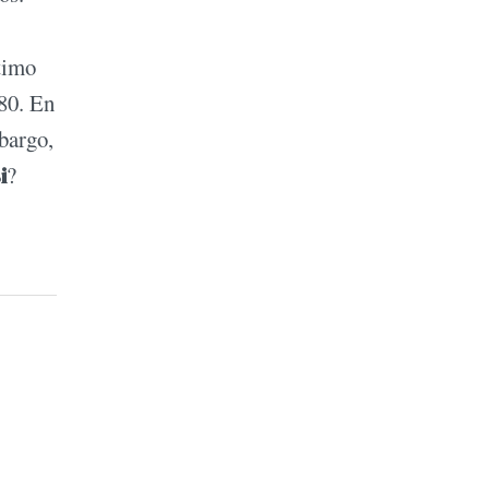
ltimo
 80. En
mbargo,
i
?