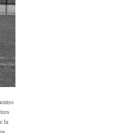
uentro
tres
e la
os.