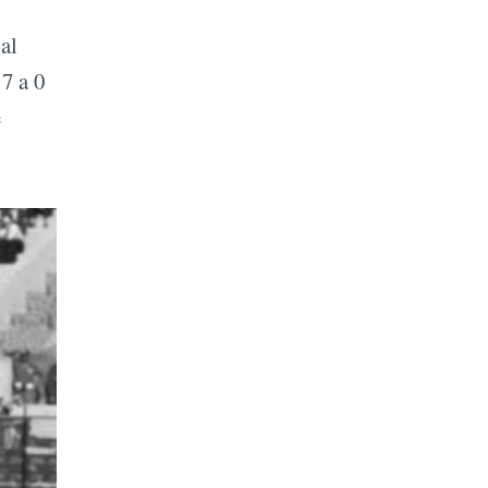
al
 7 a 0
e