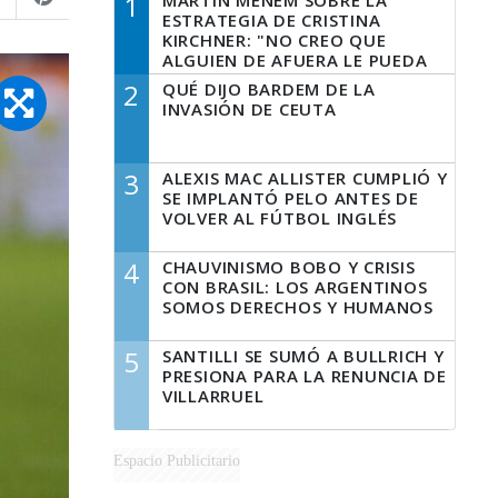
1
MARTÍN MENEM SOBRE LA
ESTRATEGIA DE CRISTINA
KIRCHNER: "NO CREO QUE
ALGUIEN DE AFUERA LE PUEDA
DECIR A LA JUSTICIA LO QUE
2
QUÉ DIJO BARDEM DE LA
TIENE QUE HACER"
INVASIÓN DE CEUTA
3
ALEXIS MAC ALLISTER CUMPLIÓ Y
SE IMPLANTÓ PELO ANTES DE
VOLVER AL FÚTBOL INGLÉS
4
CHAUVINISMO BOBO Y CRISIS
CON BRASIL: LOS ARGENTINOS
SOMOS DERECHOS Y HUMANOS
5
SANTILLI SE SUMÓ A BULLRICH Y
PRESIONA PARA LA RENUNCIA DE
VILLARRUEL
Espacio Publicitario