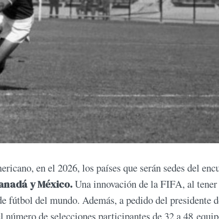
ericano, en el 2026, los países que serán sedes del enc
Canadá y México.
Una innovación de la FIFA, al tener 
de fútbol del mundo. Además, a pedido del presidente d
l número de selecciones participantes de 32 a 48 equip