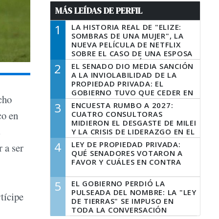
MÁS LEÍDAS DE PERFIL
1
LA HISTORIA REAL DE "ELIZE:
SOMBRAS DE UNA MUJER", LA
NUEVA PELÍCULA DE NETFLIX
SOBRE EL CASO DE UNA ESPOSA
QUE DESCUARTIZÓ A SU
2
EL SENADO DIO MEDIA SANCIÓN
MARIDO
A LA INVIOLABILIDAD DE LA
PROPIEDAD PRIVADA: EL
GOBIERNO TUVO QUE CEDER EN
cho
LA LEY DEL MANEJO DEL FUEGO
3
ENCUESTA RUMBO A 2027:
co en
CUATRO CONSULTORAS
MIDIERON EL DESGASTE DE MILEI
s
Y LA CRISIS DE LIDERAZGO EN EL
PERONISMO
4
LEY DE PROPIEDAD PRIVADA:
r a ser
QUÉ SENADORES VOTARON A
FAVOR Y CUÁLES EN CONTRA
5
EL GOBIERNO PERDIÓ LA
PULSEADA DEL NOMBRE: LA "LEY
tícipe
DE TIERRAS" SE IMPUSO EN
TODA LA CONVERSACIÓN
DIGITAL