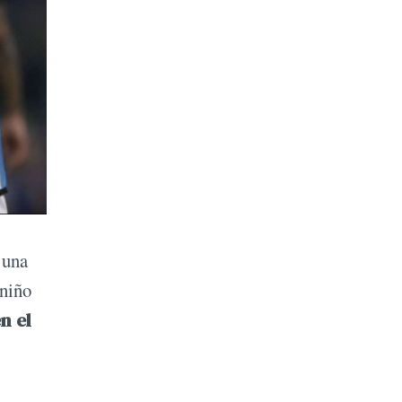
 una
 niño
n el