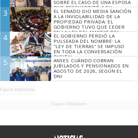
SOBRE EL CASO DE UNA ESPOSA
QUE DESCUARTIZÓ A SU
3
EL SENADO DIO MEDIA SANCIÓN
MARIDO
A LA INVIOLABILIDAD DE LA
PROPIEDAD PRIVADA: EL
GOBIERNO TUVO QUE CEDER
EN LA LEY DEL MANEJO DEL
4
EL GOBIERNO PERDIÓ LA
FUEGO
PULSEADA DEL NOMBRE: LA
"LEY DE TIERRAS" SE IMPUSO
EN TODA LA CONVERSACIÓN
DIGITAL
5
ANSES: CUÁNDO COBRAN
JUBILADOS Y PENSIONADOS EN
AGOSTO DE 2026, SEGÚN EL
DNI
Espacio Publicitario
Espacio Publicitario