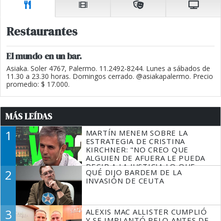
Restaurantes
El mundo en un bar.
Asiaka. Soler 4767, Palermo. 11.2492-8244. Lunes a sábados de
11.30 a 23.30 horas. Domingos cerrado. @asiakapalermo. Precio
promedio: $ 17.000.
MÁS LEÍDAS
1
MARTÍN MENEM SOBRE LA
ESTRATEGIA DE CRISTINA
KIRCHNER: "NO CREO QUE
ALGUIEN DE AFUERA LE PUEDA
DECIR A LA JUSTICIA LO QUE
2
QUÉ DIJO BARDEM DE LA
TIENE QUE HACER"
INVASIÓN DE CEUTA
3
ALEXIS MAC ALLISTER CUMPLIÓ
Y SE IMPLANTÓ PELO ANTES DE