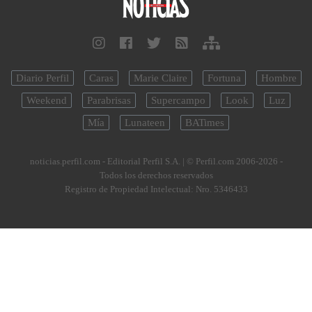
Diario Perfil
Caras
Marie Claire
Fortuna
Hombre
Weekend
Parabrisas
Supercampo
Look
Luz
Mía
Lunateen
BATimes
noticias.perfil.com - Editorial Perfil S.A.
| © Perfil.com 2006-2026 -
Todos los derechos reservados
Registro de Propiedad Intelectual: Nro. 5346433