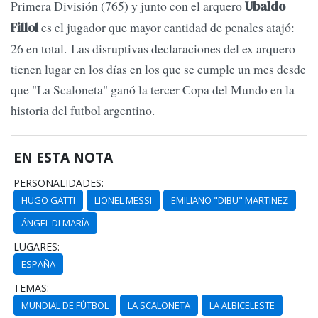
Primera División (765) y junto con el arquero
Ubaldo
es el jugador que mayor cantidad de penales atajó:
Fillol
26 en total. Las disruptivas declaraciones del ex arquero
tienen lugar en los días en los que se cumple un mes desde
que "La Scaloneta" ganó la tercer Copa del Mundo en la
historia del futbol argentino.
EN ESTA NOTA
PERSONALIDADES:
HUGO GATTI
LIONEL MESSI
EMILIANO "DIBU" MARTINEZ
ÁNGEL DI MARÍA
LUGARES:
ESPAÑA
TEMAS:
MUNDIAL DE FÚTBOL
LA SCALONETA
LA ALBICELESTE