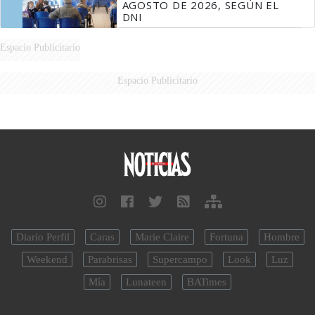
AGOSTO DE 2026, SEGÚN EL
DNI
Espacio Publicitario
Espacio Publicitario
Diario Perfil
Caras
Marie Claire
Fortuna
Hombre
Weekend
Parabrisas
Supercampo
Look
Luz
Mía
Lunateen
BATimes