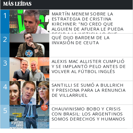
MÁS LEÍDAS
1
MARTÍN MENEM SOBRE LA
ESTRATEGIA DE CRISTINA
KIRCHNER: "NO CREO QUE
ALGUIEN DE AFUERA LE PUEDA
DECIR A LA JUSTICIA LO QUE
2
QUÉ DIJO BARDEM DE LA
TIENE QUE HACER"
INVASIÓN DE CEUTA
3
ALEXIS MAC ALLISTER CUMPLIÓ
Y SE IMPLANTÓ PELO ANTES DE
VOLVER AL FÚTBOL INGLÉS
4
SANTILLI SE SUMÓ A BULLRICH
Y PRESIONA PARA LA RENUNCIA
DE VILLARRUEL
5
CHAUVINISMO BOBO Y CRISIS
CON BRASIL: LOS ARGENTINOS
SOMOS DERECHOS Y HUMANOS