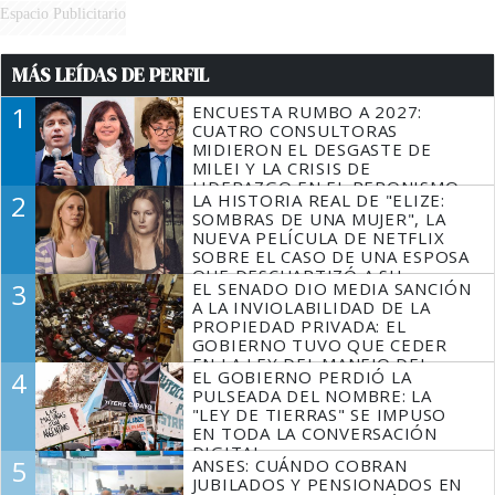
Espacio Publicitario
MÁS LEÍDAS DE PERFIL
1
ENCUESTA RUMBO A 2027:
CUATRO CONSULTORAS
MIDIERON EL DESGASTE DE
MILEI Y LA CRISIS DE
LIDERAZGO EN EL PERONISMO
2
LA HISTORIA REAL DE "ELIZE:
SOMBRAS DE UNA MUJER", LA
NUEVA PELÍCULA DE NETFLIX
SOBRE EL CASO DE UNA ESPOSA
QUE DESCUARTIZÓ A SU
3
EL SENADO DIO MEDIA SANCIÓN
MARIDO
A LA INVIOLABILIDAD DE LA
PROPIEDAD PRIVADA: EL
GOBIERNO TUVO QUE CEDER
EN LA LEY DEL MANEJO DEL
4
EL GOBIERNO PERDIÓ LA
FUEGO
PULSEADA DEL NOMBRE: LA
"LEY DE TIERRAS" SE IMPUSO
EN TODA LA CONVERSACIÓN
DIGITAL
5
ANSES: CUÁNDO COBRAN
JUBILADOS Y PENSIONADOS EN