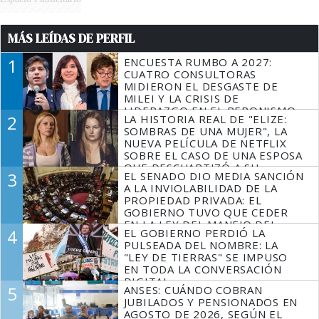
MÁS LEÍDAS DE PERFIL
1
ENCUESTA RUMBO A 2027:
CUATRO CONSULTORAS
MIDIERON EL DESGASTE DE
MILEI Y LA CRISIS DE
LIDERAZGO EN EL PERONISMO
2
LA HISTORIA REAL DE "ELIZE:
SOMBRAS DE UNA MUJER", LA
NUEVA PELÍCULA DE NETFLIX
SOBRE EL CASO DE UNA ESPOSA
QUE DESCUARTIZÓ A SU
3
EL SENADO DIO MEDIA SANCIÓN
MARIDO
A LA INVIOLABILIDAD DE LA
PROPIEDAD PRIVADA: EL
GOBIERNO TUVO QUE CEDER
EN LA LEY DEL MANEJO DEL
4
EL GOBIERNO PERDIÓ LA
FUEGO
PULSEADA DEL NOMBRE: LA
"LEY DE TIERRAS" SE IMPUSO
EN TODA LA CONVERSACIÓN
DIGITAL
5
ANSES: CUÁNDO COBRAN
JUBILADOS Y PENSIONADOS EN
AGOSTO DE 2026, SEGÚN EL