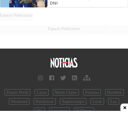
DNI
Espacio Publicitario
Espacio Publicitario
Diario Perfil
Caras
Marie Claire
Fortuna
Hombre
Weekend
Parabrisas
Supercampo
Look
Luz
Mía
Lunateen
BATimes
noticias.perfil.com - Editorial Perfil S.A.
| © Perfil.com 2006-2026 -