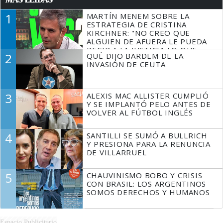
1
MARTÍN MENEM SOBRE LA
ESTRATEGIA DE CRISTINA
KIRCHNER: "NO CREO QUE
ALGUIEN DE AFUERA LE PUEDA
DECIR A LA JUSTICIA LO QUE
2
QUÉ DIJO BARDEM DE LA
TIENE QUE HACER"
INVASIÓN DE CEUTA
3
ALEXIS MAC ALLISTER CUMPLIÓ
Y SE IMPLANTÓ PELO ANTES DE
VOLVER AL FÚTBOL INGLÉS
4
SANTILLI SE SUMÓ A BULLRICH
Y PRESIONA PARA LA RENUNCIA
DE VILLARRUEL
5
CHAUVINISMO BOBO Y CRISIS
CON BRASIL: LOS ARGENTINOS
SOMOS DERECHOS Y HUMANOS
Espacio Publicitario