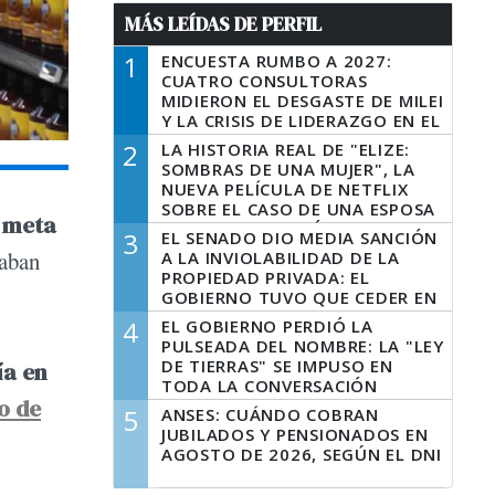
MÁS LEÍDAS DE PERFIL
1
ENCUESTA RUMBO A 2027:
CUATRO CONSULTORAS
MIDIERON EL DESGASTE DE MILEI
Y LA CRISIS DE LIDERAZGO EN EL
PERONISMO
2
LA HISTORIA REAL DE "ELIZE:
SOMBRAS DE UNA MUJER", LA
NUEVA PELÍCULA DE NETFLIX
SOBRE EL CASO DE UNA ESPOSA
a
meta
QUE DESCUARTIZÓ A SU
3
EL SENADO DIO MEDIA SANCIÓN
MARIDO
laban
A LA INVIOLABILIDAD DE LA
PROPIEDAD PRIVADA: EL
GOBIERNO TUVO QUE CEDER EN
LA LEY DEL MANEJO DEL FUEGO
4
EL GOBIERNO PERDIÓ LA
PULSEADA DEL NOMBRE: LA "LEY
DE TIERRAS" SE IMPUSO EN
ía en
TODA LA CONVERSACIÓN
o de
DIGITAL
5
ANSES: CUÁNDO COBRAN
JUBILADOS Y PENSIONADOS EN
AGOSTO DE 2026, SEGÚN EL DNI