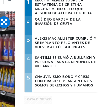
1
MARTÍN MENEM SOBRE LA
ESTRATEGIA DE CRISTINA
KIRCHNER: "NO CREO QUE
ALGUIEN DE AFUERA LE PUEDA
DECIR A LA JUSTICIA LO QUE
2
QUÉ DIJO BARDEM DE LA
TIENE QUE HACER"
INVASIÓN DE CEUTA
3
ALEXIS MAC ALLISTER CUMPLIÓ Y
SE IMPLANTÓ PELO ANTES DE
VOLVER AL FÚTBOL INGLÉS
4
SANTILLI SE SUMÓ A BULLRICH Y
PRESIONA PARA LA RENUNCIA DE
VILLARRUEL
5
CHAUVINISMO BOBO Y CRISIS
CON BRASIL: LOS ARGENTINOS
SOMOS DERECHOS Y HUMANOS
Espacio Publicitario