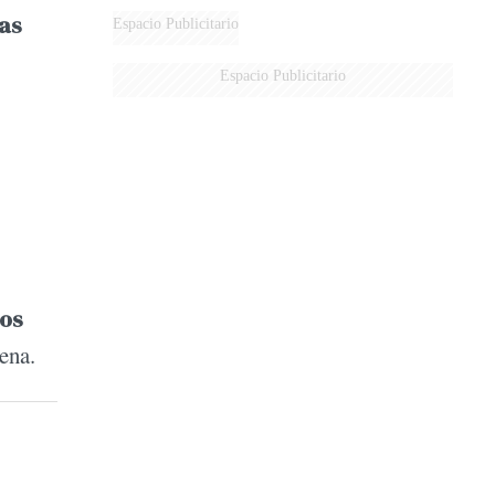
ras
Espacio Publicitario
Espacio Publicitario
los
ena.