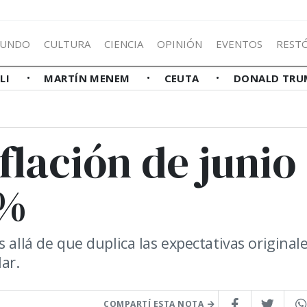
UNDO
CULTURA
CIENCIA
OPINIÓN
EVENTOS
REST
LLI
MARTÍN MENEM
CEUTA
DONALD TRU
flación de junio
6%
 allá de que duplica las expectativas original
ar.
COMPARTÍ ESTA NOTA