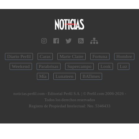
Diario Perfil
Caras
Marie Claire
Fortuna
Hombre
Weekend
Parabrisas
Supercampo
Look
Luz
Mía
Lunateen
BATimes
noticias.perfil.com - Editorial Perfil S.A.
| © Perfil.com 2006-2026 -
Todos los derechos reservados
Registro de Propiedad Intelectual: Nro. 5346433