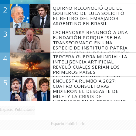
2
QUIRNO RECONOCIÓ QUE EL
GOBIERNO DE LULA SOLICITÓ
EL RETIRO DEL EMBAJADOR
ARGENTINO EN BRASIL
3
CACHANOSKY RENUNCIÓ A UNA
FUNDACIÓN PORQUE "SE HA
TRANSFORMADO EN UNA
ESPECIE DE INSTITUTO PATRIA
INCONDICIONAL DE LA GESTIÓN
4
TERCERA GUERRA MUNDIAL: LA
DE MILEI"
INTELIGENCIA ARTIFICIAL
REVELÓ CUÁLES SERÍAN LOS
PRIMEROS PAÍSES
LATINOAMERICANOS EN SER
5
ENCUESTA RUMBO A 2027:
DERROTADOS
CUATRO CONSULTORAS
MIDIERON EL DESGASTE DE
MILEI Y LA CRISIS DE
LIDERAZGO EN EL PERONISMO
Espacio Publicitario
Espacio Publicitario