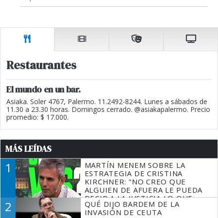
Restaurantes
El mundo en un bar.
Asiaka. Soler 4767, Palermo. 11.2492-8244. Lunes a sábados de
11.30 a 23.30 horas. Domingos cerrado. @asiakapalermo. Precio
promedio: $ 17.000.
MÁS LEÍDAS
1
MARTÍN MENEM SOBRE LA
ESTRATEGIA DE CRISTINA
KIRCHNER: "NO CREO QUE
ALGUIEN DE AFUERA LE PUEDA
DECIR A LA JUSTICIA LO QUE
2
QUÉ DIJO BARDEM DE LA
TIENE QUE HACER"
INVASIÓN DE CEUTA