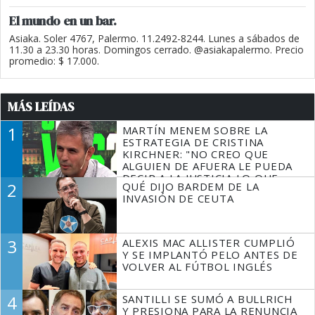
El mundo en un bar.
Asiaka. Soler 4767, Palermo. 11.2492-8244. Lunes a sábados de
11.30 a 23.30 horas. Domingos cerrado. @asiakapalermo. Precio
promedio: $ 17.000.
MÁS LEÍDAS
1
MARTÍN MENEM SOBRE LA
ESTRATEGIA DE CRISTINA
KIRCHNER: "NO CREO QUE
ALGUIEN DE AFUERA LE PUEDA
DECIR A LA JUSTICIA LO QUE
2
QUÉ DIJO BARDEM DE LA
TIENE QUE HACER"
INVASIÓN DE CEUTA
3
ALEXIS MAC ALLISTER CUMPLIÓ
Y SE IMPLANTÓ PELO ANTES DE
VOLVER AL FÚTBOL INGLÉS
4
SANTILLI SE SUMÓ A BULLRICH
Y PRESIONA PARA LA RENUNCIA