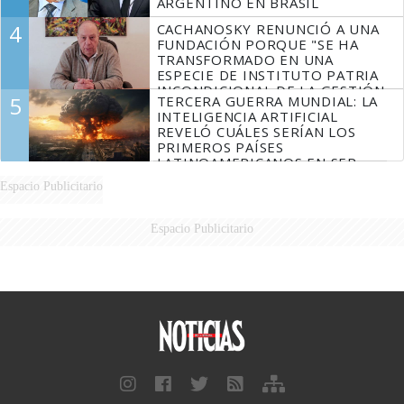
ARGENTINO EN BRASIL
4
CACHANOSKY RENUNCIÓ A UNA
FUNDACIÓN PORQUE "SE HA
TRANSFORMADO EN UNA
ESPECIE DE INSTITUTO PATRIA
INCONDICIONAL DE LA GESTIÓN
5
TERCERA GUERRA MUNDIAL: LA
DE MILEI"
INTELIGENCIA ARTIFICIAL
REVELÓ CUÁLES SERÍAN LOS
PRIMEROS PAÍSES
LATINOAMERICANOS EN SER
DERROTADOS
Espacio Publicitario
Espacio Publicitario