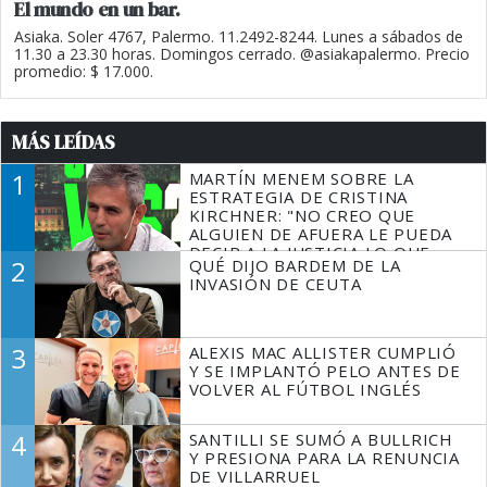
El mundo en un bar.
Asiaka. Soler 4767, Palermo. 11.2492-8244. Lunes a sábados de
11.30 a 23.30 horas. Domingos cerrado. @asiakapalermo. Precio
promedio: $ 17.000.
MÁS LEÍDAS
1
MARTÍN MENEM SOBRE LA
ESTRATEGIA DE CRISTINA
KIRCHNER: "NO CREO QUE
ALGUIEN DE AFUERA LE PUEDA
DECIR A LA JUSTICIA LO QUE
2
QUÉ DIJO BARDEM DE LA
TIENE QUE HACER"
INVASIÓN DE CEUTA
3
ALEXIS MAC ALLISTER CUMPLIÓ
Y SE IMPLANTÓ PELO ANTES DE
VOLVER AL FÚTBOL INGLÉS
4
SANTILLI SE SUMÓ A BULLRICH
Y PRESIONA PARA LA RENUNCIA
DE VILLARRUEL