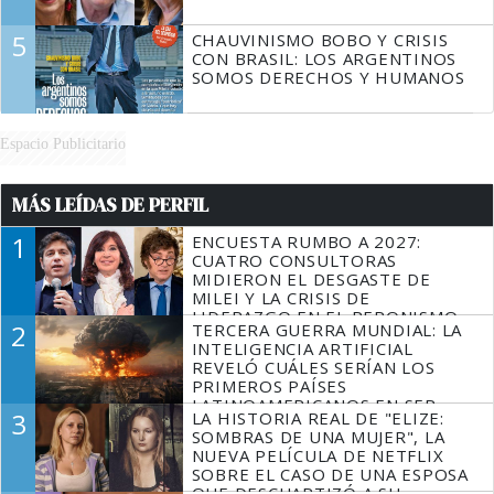
5
CHAUVINISMO BOBO Y CRISIS
CON BRASIL: LOS ARGENTINOS
SOMOS DERECHOS Y HUMANOS
Espacio Publicitario
MÁS LEÍDAS DE PERFIL
1
ENCUESTA RUMBO A 2027:
CUATRO CONSULTORAS
MIDIERON EL DESGASTE DE
MILEI Y LA CRISIS DE
LIDERAZGO EN EL PERONISMO
2
TERCERA GUERRA MUNDIAL: LA
INTELIGENCIA ARTIFICIAL
REVELÓ CUÁLES SERÍAN LOS
PRIMEROS PAÍSES
LATINOAMERICANOS EN SER
3
LA HISTORIA REAL DE "ELIZE:
DERROTADOS
SOMBRAS DE UNA MUJER", LA
NUEVA PELÍCULA DE NETFLIX
SOBRE EL CASO DE UNA ESPOSA
QUE DESCUARTIZÓ A SU