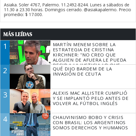
Asiaka. Soler 4767, Palermo. 11.2492-8244. Lunes a sábados de
11.30 a 23.30 horas. Domingos cerrado. @asiakapalermo. Precio
promedio: $ 17.000.
MÁS LEÍDAS
1
MARTÍN MENEM SOBRE LA
ESTRATEGIA DE CRISTINA
KIRCHNER: "NO CREO QUE
ALGUIEN DE AFUERA LE PUEDA
DECIR A LA JUSTICIA LO QUE
2
QUÉ DIJO BARDEM DE LA
TIENE QUE HACER"
INVASIÓN DE CEUTA
3
ALEXIS MAC ALLISTER CUMPLIÓ
Y SE IMPLANTÓ PELO ANTES DE
VOLVER AL FÚTBOL INGLÉS
4
CHAUVINISMO BOBO Y CRISIS
CON BRASIL: LOS ARGENTINOS
SOMOS DERECHOS Y HUMANOS