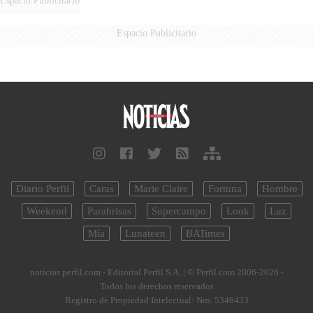
Espacio Publicitario
Espacio Publicitario
Diario Perfil
Caras
Marie Claire
Fortuna
Hombre
Weekend
Parabrisas
Supercampo
Look
Luz
Mía
Lunateen
BATimes
noticias.perfil.com - Editorial Perfil S.A.
| © Perfil.com 2006-2026 -
Todos los derechos reservados
Registro de Propiedad Intelectual: Nro. 5346433