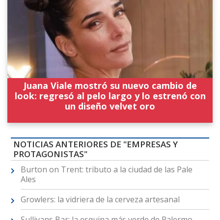
Juana Viale mostró su nuevo cambio de
look: regresó al pelo largo y lo estrenó con
un diseño velvet oro
NOTICIAS ANTERIORES DE "EMPRESAS Y
PROTAGONISTAS"
Burton on Trent: tributo a la ciudad de las Pale
Ales
Growlers: la vidriera de la cerveza artesanal
Sullivans Bar: la esquina más verde de Palermo