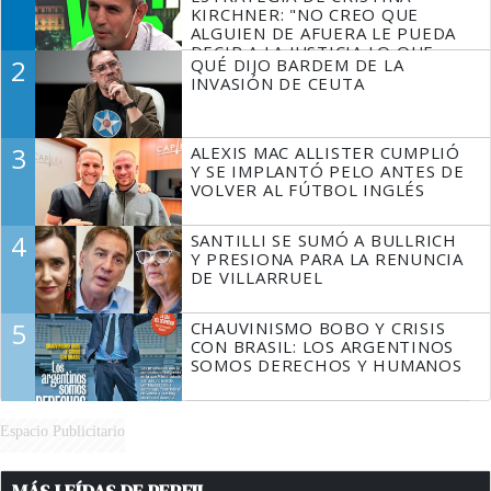
KIRCHNER: "NO CREO QUE
ALGUIEN DE AFUERA LE PUEDA
DECIR A LA JUSTICIA LO QUE
2
QUÉ DIJO BARDEM DE LA
TIENE QUE HACER"
INVASIÓN DE CEUTA
3
ALEXIS MAC ALLISTER CUMPLIÓ
Y SE IMPLANTÓ PELO ANTES DE
VOLVER AL FÚTBOL INGLÉS
4
SANTILLI SE SUMÓ A BULLRICH
Y PRESIONA PARA LA RENUNCIA
DE VILLARRUEL
5
CHAUVINISMO BOBO Y CRISIS
CON BRASIL: LOS ARGENTINOS
SOMOS DERECHOS Y HUMANOS
Espacio Publicitario