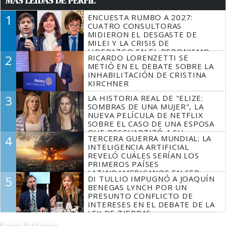
MÁS LEÍDAS DE PERFIL
1
ENCUESTA RUMBO A 2027:
CUATRO CONSULTORAS
MIDIERON EL DESGASTE DE
MILEI Y LA CRISIS DE
LIDERAZGO EN EL PERONISMO
2
RICARDO LORENZETTI SE
METIÓ EN EL DEBATE SOBRE LA
INHABILITACIÓN DE CRISTINA
KIRCHNER
3
LA HISTORIA REAL DE "ELIZE:
SOMBRAS DE UNA MUJER", LA
NUEVA PELÍCULA DE NETFLIX
SOBRE EL CASO DE UNA ESPOSA
QUE DESCUARTIZÓ A SU
4
TERCERA GUERRA MUNDIAL: LA
MARIDO
INTELIGENCIA ARTIFICIAL
REVELÓ CUÁLES SERÍAN LOS
PRIMEROS PAÍSES
LATINOAMERICANOS EN SER
5
DI TULLIO IMPUGNÓ A JOAQUÍN
DERROTADOS
BENEGAS LYNCH POR UN
PRESUNTO CONFLICTO DE
INTERESES EN EL DEBATE DE LA
LEY DE TIERRAS