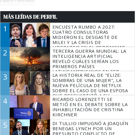
Espacio Publicitario
MÁS LEÍDAS DE PERFIL
1
ENCUESTA RUMBO A 2027:
CUATRO CONSULTORAS
MIDIERON EL DESGASTE DE
MILEI Y LA CRISIS DE
LIDERAZGO EN EL PERONISMO
2
TERCERA GUERRA MUNDIAL: LA
INTELIGENCIA ARTIFICIAL
REVELÓ CUÁLES SERÍAN LOS
PRIMEROS PAÍSES
LATINOAMERICANOS EN SER
3
LA HISTORIA REAL DE "ELIZE:
DERROTADOS
SOMBRAS DE UNA MUJER", LA
NUEVA PELÍCULA DE NETFLIX
SOBRE EL CASO DE UNA ESPOSA
QUE DESCUARTIZÓ A SU
4
RICARDO LORENZETTI SE
MARIDO
METIÓ EN EL DEBATE SOBRE LA
INHABILITACIÓN DE CRISTINA
KIRCHNER
5
DI TULLIO IMPUGNÓ A JOAQUÍN
BENEGAS LYNCH POR UN
PRESUNTO CONFLICTO DE