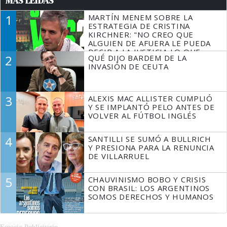
MÁS LEÍDAS
1
MARTÍN MENEM SOBRE LA
ESTRATEGIA DE CRISTINA
KIRCHNER: "NO CREO QUE
ALGUIEN DE AFUERA LE PUEDA
DECIR A LA JUSTICIA LO QUE
2
QUÉ DIJO BARDEM DE LA
TIENE QUE HACER"
INVASIÓN DE CEUTA
3
ALEXIS MAC ALLISTER CUMPLIÓ
Y SE IMPLANTÓ PELO ANTES DE
VOLVER AL FÚTBOL INGLÉS
4
SANTILLI SE SUMÓ A BULLRICH
Y PRESIONA PARA LA RENUNCIA
DE VILLARRUEL
5
CHAUVINISMO BOBO Y CRISIS
CON BRASIL: LOS ARGENTINOS
SOMOS DERECHOS Y HUMANOS