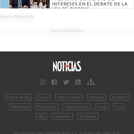
INTERESES EN EL DEBATE DE LA
LEY DE TIERRAS
Espacio Publicitario
Espacio Publicitario
Diario Perfil
Caras
Marie Claire
Fortuna
Hombre
Weekend
Parabrisas
Supercampo
Look
Luz
Mía
Lunateen
BATimes
noticias.perfil.com - Editorial Perfil S.A.
| © Perfil.com 2006-2026 -