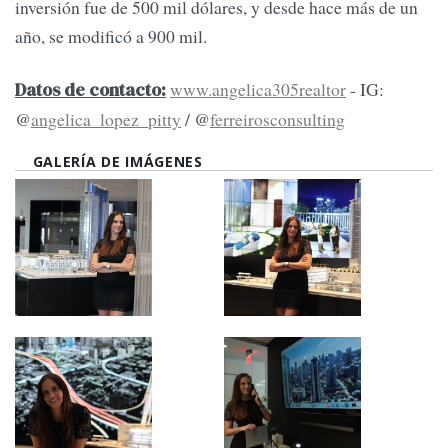
inversión fue de 500 mil dólares, y desde hace más de un
año, se modificó a 900 mil.
www.angelica305realtor
- IG:
Datos de contacto:
@
angelica_lopez_pitty
/ @
ferreirosconsulting
GALERÍA DE IMÁGENES