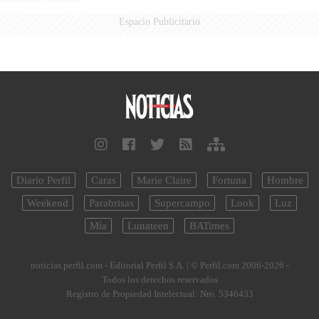
Espacio Publicitario
Diario Perfil
Caras
Marie Claire
Fortuna
Hombre
Weekend
Parabrisas
Supercampo
Look
Luz
Mía
Lunateen
BATimes
noticias.perfil.com - Editorial Perfil S.A.
| © Perfil.com 2006-2026 -
Todos los derechos reservados
Registro de Propiedad Intelectual: Nro. 5346433