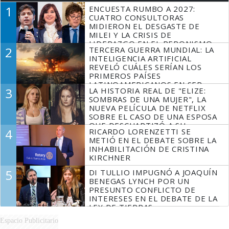
1
ENCUESTA RUMBO A 2027:
CUATRO CONSULTORAS
MIDIERON EL DESGASTE DE
MILEI Y LA CRISIS DE
LIDERAZGO EN EL PERONISMO
2
TERCERA GUERRA MUNDIAL: LA
INTELIGENCIA ARTIFICIAL
REVELÓ CUÁLES SERÍAN LOS
PRIMEROS PAÍSES
LATINOAMERICANOS EN SER
3
LA HISTORIA REAL DE "ELIZE:
DERROTADOS
SOMBRAS DE UNA MUJER", LA
NUEVA PELÍCULA DE NETFLIX
SOBRE EL CASO DE UNA ESPOSA
QUE DESCUARTIZÓ A SU
4
RICARDO LORENZETTI SE
MARIDO
METIÓ EN EL DEBATE SOBRE LA
INHABILITACIÓN DE CRISTINA
KIRCHNER
5
DI TULLIO IMPUGNÓ A JOAQUÍN
BENEGAS LYNCH POR UN
PRESUNTO CONFLICTO DE
INTERESES EN EL DEBATE DE LA
LEY DE TIERRAS
Espacio Publicitario