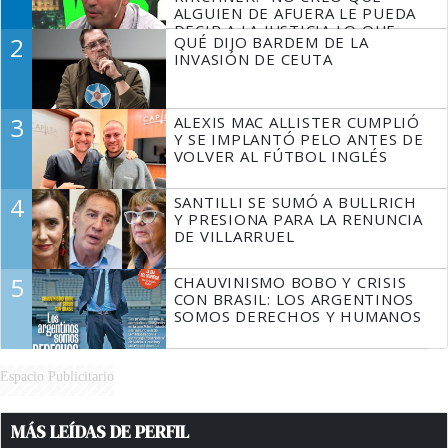
ALGUIEN DE AFUERA LE PUEDA
DECIR A LA JUSTICIA LO QUE
2
QUÉ DIJO BARDEM DE LA
TIENE QUE HACER"
INVASIÓN DE CEUTA
3
ALEXIS MAC ALLISTER CUMPLIÓ
Y SE IMPLANTÓ PELO ANTES DE
VOLVER AL FÚTBOL INGLÉS
4
SANTILLI SE SUMÓ A BULLRICH
Y PRESIONA PARA LA RENUNCIA
DE VILLARRUEL
5
CHAUVINISMO BOBO Y CRISIS
CON BRASIL: LOS ARGENTINOS
SOMOS DERECHOS Y HUMANOS
Espacio Publicitario
MÁS LEÍDAS DE PERFIL