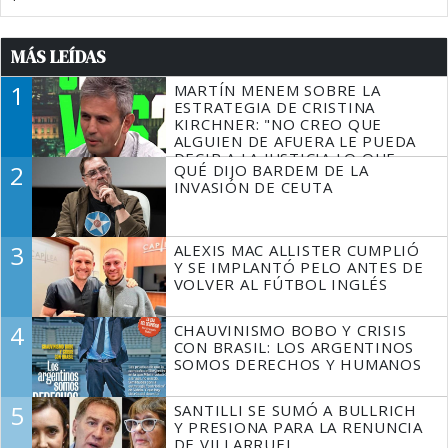
MÁS LEÍDAS
1
MARTÍN MENEM SOBRE LA
ESTRATEGIA DE CRISTINA
KIRCHNER: "NO CREO QUE
ALGUIEN DE AFUERA LE PUEDA
DECIR A LA JUSTICIA LO QUE
2
QUÉ DIJO BARDEM DE LA
TIENE QUE HACER"
INVASIÓN DE CEUTA
3
ALEXIS MAC ALLISTER CUMPLIÓ
Y SE IMPLANTÓ PELO ANTES DE
VOLVER AL FÚTBOL INGLÉS
4
CHAUVINISMO BOBO Y CRISIS
CON BRASIL: LOS ARGENTINOS
SOMOS DERECHOS Y HUMANOS
5
SANTILLI SE SUMÓ A BULLRICH
Y PRESIONA PARA LA RENUNCIA
DE VILLARRUEL