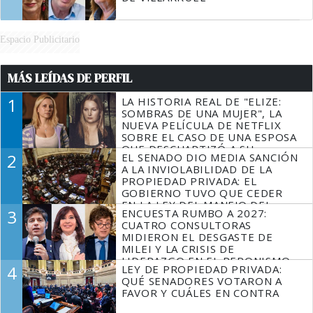
Espacio Publicitario
MÁS LEÍDAS DE PERFIL
1
LA HISTORIA REAL DE "ELIZE:
SOMBRAS DE UNA MUJER", LA
NUEVA PELÍCULA DE NETFLIX
SOBRE EL CASO DE UNA ESPOSA
QUE DESCUARTIZÓ A SU
2
EL SENADO DIO MEDIA SANCIÓN
MARIDO
A LA INVIOLABILIDAD DE LA
PROPIEDAD PRIVADA: EL
GOBIERNO TUVO QUE CEDER
EN LA LEY DEL MANEJO DEL
3
ENCUESTA RUMBO A 2027:
FUEGO
CUATRO CONSULTORAS
MIDIERON EL DESGASTE DE
MILEI Y LA CRISIS DE
LIDERAZGO EN EL PERONISMO
4
LEY DE PROPIEDAD PRIVADA:
QUÉ SENADORES VOTARON A
FAVOR Y CUÁLES EN CONTRA