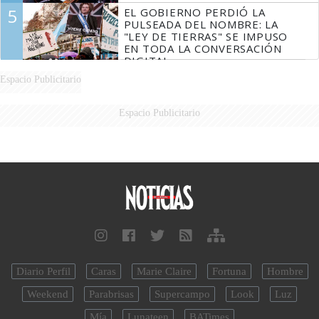
5
EL GOBIERNO PERDIÓ LA
PULSEADA DEL NOMBRE: LA
"LEY DE TIERRAS" SE IMPUSO
EN TODA LA CONVERSACIÓN
DIGITAL
Espacio Publicitario
Espacio Publicitario
Diario Perfil
Caras
Marie Claire
Fortuna
Hombre
Weekend
Parabrisas
Supercampo
Look
Luz
Mía
Lunateen
BATimes