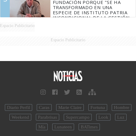
FUNDACIÓN PORQUE "SE HA
TRANSFORMADO EN UNA
ESPECIE DE INSTITUTO PATRIA
INCONDICIONAL DE LA GESTIÓN
DE MILEI"
Espacio Publicitario
Espacio Publicitario
Diario Perfil
Caras
Marie Claire
Fortuna
Hombre
Weekend
Parabrisas
Supercampo
Look
Luz
Mía
Lunateen
BATimes