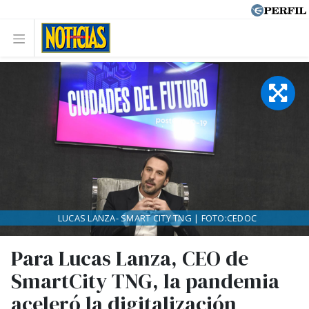
LUCAS LANZA- SMART CITY TNG | FOTO:CEDOC
Para Lucas Lanza, CEO de
SmartCity TNG, la pandemia
aceleró la digitalización