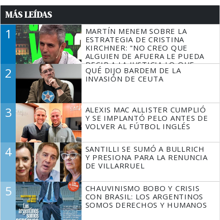
MÁS LEÍDAS
1
MARTÍN MENEM SOBRE LA
ESTRATEGIA DE CRISTINA
KIRCHNER: "NO CREO QUE
ALGUIEN DE AFUERA LE PUEDA
DECIR A LA JUSTICIA LO QUE
2
QUÉ DIJO BARDEM DE LA
TIENE QUE HACER"
INVASIÓN DE CEUTA
3
ALEXIS MAC ALLISTER CUMPLIÓ
Y SE IMPLANTÓ PELO ANTES DE
VOLVER AL FÚTBOL INGLÉS
4
SANTILLI SE SUMÓ A BULLRICH
Y PRESIONA PARA LA RENUNCIA
DE VILLARRUEL
5
CHAUVINISMO BOBO Y CRISIS
CON BRASIL: LOS ARGENTINOS
SOMOS DERECHOS Y HUMANOS