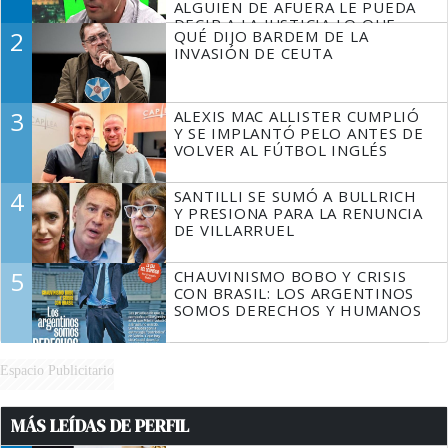
ALGUIEN DE AFUERA LE PUEDA
DECIR A LA JUSTICIA LO QUE
2
QUÉ DIJO BARDEM DE LA
TIENE QUE HACER"
INVASIÓN DE CEUTA
3
ALEXIS MAC ALLISTER CUMPLIÓ
Y SE IMPLANTÓ PELO ANTES DE
VOLVER AL FÚTBOL INGLÉS
4
SANTILLI SE SUMÓ A BULLRICH
Y PRESIONA PARA LA RENUNCIA
DE VILLARRUEL
5
CHAUVINISMO BOBO Y CRISIS
CON BRASIL: LOS ARGENTINOS
SOMOS DERECHOS Y HUMANOS
Espacio Publicitario
MÁS LEÍDAS DE PERFIL