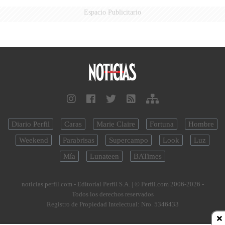
Espacio Publicitario
Diario Perfil
Caras
Marie Claire
Fortuna
Hombre
Weekend
Parabrisas
Supercampo
Look
Luz
Mía
Lunateen
BATimes
noticias.perfil.com - Editorial Perfil S.A.
| © Perfil.com 2006-2026 -
Todos los derechos reservados
Registro de Propiedad Intelectual: Nro. 5346433