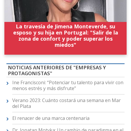
La travesía de Jimena Monteverde, su
esposo y su hija en Portugal: "Salir de la
zona de confort y poder superar los
miedos"
NOTICIAS ANTERIORES DE "EMPRESAS Y
PROTAGONISTAS"
Ine Francisconi: “Potenciar tu talento para vivir con
menos estrés y más disfrute”
Verano 2023: Cuánto costará una semana en Mar
del Plata
El renacer de una marca centenaria
Dr. Jonatan Motyka: Un cambio de paradigma en el