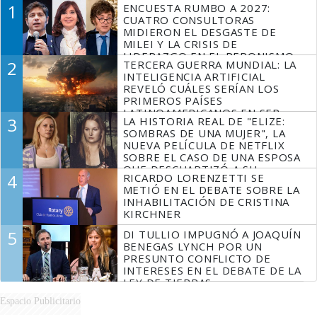
1
ENCUESTA RUMBO A 2027:
CUATRO CONSULTORAS
MIDIERON EL DESGASTE DE
MILEI Y LA CRISIS DE
LIDERAZGO EN EL PERONISMO
2
TERCERA GUERRA MUNDIAL: LA
INTELIGENCIA ARTIFICIAL
REVELÓ CUÁLES SERÍAN LOS
PRIMEROS PAÍSES
LATINOAMERICANOS EN SER
3
LA HISTORIA REAL DE "ELIZE:
DERROTADOS
SOMBRAS DE UNA MUJER", LA
NUEVA PELÍCULA DE NETFLIX
SOBRE EL CASO DE UNA ESPOSA
QUE DESCUARTIZÓ A SU
4
RICARDO LORENZETTI SE
MARIDO
METIÓ EN EL DEBATE SOBRE LA
INHABILITACIÓN DE CRISTINA
KIRCHNER
5
DI TULLIO IMPUGNÓ A JOAQUÍN
BENEGAS LYNCH POR UN
PRESUNTO CONFLICTO DE
INTERESES EN EL DEBATE DE LA
LEY DE TIERRAS
Espacio Publicitario