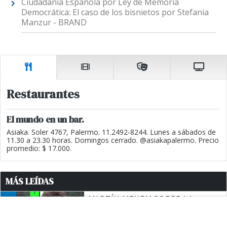
Ciudadanía Española por Ley de Memoria
Democrática: El caso de los bisnietos por Stefania
Manzur - BRAND
Restaurantes
El mundo en un bar.
Asiaka. Soler 4767, Palermo. 11.2492-8244. Lunes a sábados de
11.30 a 23.30 horas. Domingos cerrado. @asiakapalermo. Precio
promedio: $ 17.000.
MÁS LEÍDAS
1
MARTÍN MENEM SOBRE LA
ESTRATEGIA DE CRISTINA
KIRCHNER: "NO CREO QUE
ALGUIEN DE AFUERA LE PUEDA