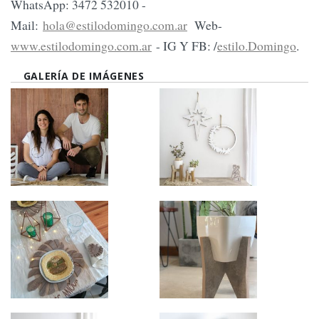
WhatsApp: 3472 532010 -
Mail:
hola@estilodomingo.com.ar
Web-
www.estilodomingo.com.ar
- IG Y FB: /
estilo.Domingo
.
GALERÍA DE IMÁGENES