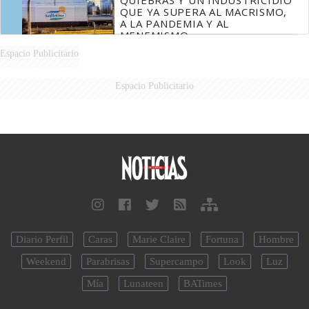
QUE YA SUPERA AL MACRISMO,
A LA PANDEMIA Y AL
MENEMISMO
Espacio Publicitario
Espacio Publicitario
Diario Perfil
Caras
Marie Claire
Fortuna
Hombre
Weekend
Parabrisas
Supercampo
Look
Luz
Mía
Lunateen
BATimes