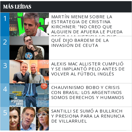
MÁS LEÍDAS
1
MARTÍN MENEM SOBRE LA
ESTRATEGIA DE CRISTINA
KIRCHNER: "NO CREO QUE
ALGUIEN DE AFUERA LE PUEDA
DECIR A LA JUSTICIA LO QUE
2
QUÉ DIJO BARDEM DE LA
TIENE QUE HACER"
INVASIÓN DE CEUTA
3
ALEXIS MAC ALLISTER CUMPLIÓ
Y SE IMPLANTÓ PELO ANTES DE
VOLVER AL FÚTBOL INGLÉS
4
CHAUVINISMO BOBO Y CRISIS
CON BRASIL: LOS ARGENTINOS
SOMOS DERECHOS Y HUMANOS
5
SANTILLI SE SUMÓ A BULLRICH
Y PRESIONA PARA LA RENUNCIA
DE VILLARRUEL