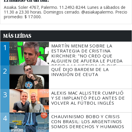
Asiaka. Soler 4767, Palermo. 11.2492-8244. Lunes a sábados de
11.30 a 23.30 horas. Domingos cerrado. @asiakapalermo. Precio
promedio: $ 17.000.
MÁS LEÍDAS
1
MARTÍN MENEM SOBRE LA
ESTRATEGIA DE CRISTINA
KIRCHNER: "NO CREO QUE
ALGUIEN DE AFUERA LE PUEDA
DECIR A LA JUSTICIA LO QUE
2
QUÉ DIJO BARDEM DE LA
TIENE QUE HACER"
INVASIÓN DE CEUTA
3
ALEXIS MAC ALLISTER CUMPLIÓ
Y SE IMPLANTÓ PELO ANTES DE
VOLVER AL FÚTBOL INGLÉS
4
CHAUVINISMO BOBO Y CRISIS
CON BRASIL: LOS ARGENTINOS
SOMOS DERECHOS Y HUMANOS