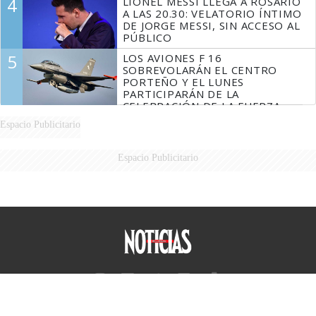
4
LIONEL MESSI LLEGA A ROSARIO
A LAS 20.30: VELATORIO ÍNTIMO
DE JORGE MESSI, SIN ACCESO AL
PÚBLICO
5
LOS AVIONES F 16
SOBREVOLARÁN EL CENTRO
PORTEÑO Y EL LUNES
PARTICIPARÁN DE LA
CELEBRACIÓN DE LA FUERZA
AÉREA
Espacio Publicitario
Espacio Publicitario
Diario Perfil
Caras
Marie Claire
Fortuna
Hombre