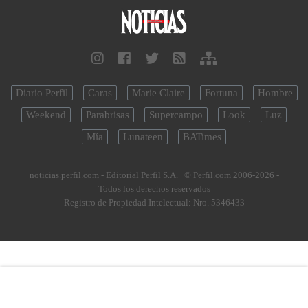
Diario Perfil
Caras
Marie Claire
Fortuna
Hombre
Weekend
Parabrisas
Supercampo
Look
Luz
Mía
Lunateen
BATimes
noticias.perfil.com - Editorial Perfil S.A.
| © Perfil.com 2006-2026 -
Todos los derechos reservados
Registro de Propiedad Intelectual: Nro. 5346433