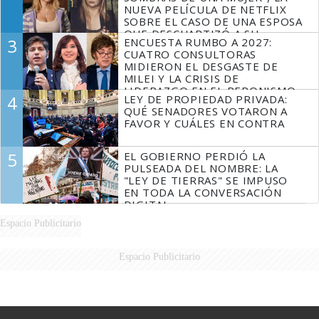
NUEVA PELÍCULA DE NETFLIX
SOBRE EL CASO DE UNA ESPOSA
QUE DESCUARTIZÓ A SU
3
ENCUESTA RUMBO A 2027:
MARIDO
CUATRO CONSULTORAS
MIDIERON EL DESGASTE DE
MILEI Y LA CRISIS DE
LIDERAZGO EN EL PERONISMO
4
LEY DE PROPIEDAD PRIVADA:
QUÉ SENADORES VOTARON A
FAVOR Y CUÁLES EN CONTRA
5
EL GOBIERNO PERDIÓ LA
PULSEADA DEL NOMBRE: LA
"LEY DE TIERRAS" SE IMPUSO
EN TODA LA CONVERSACIÓN
DIGITAL
Espacio Publicitario
Espacio Publicitario