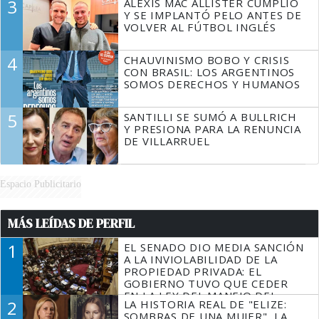
3
ALEXIS MAC ALLISTER CUMPLIÓ
Y SE IMPLANTÓ PELO ANTES DE
VOLVER AL FÚTBOL INGLÉS
4
CHAUVINISMO BOBO Y CRISIS
CON BRASIL: LOS ARGENTINOS
SOMOS DERECHOS Y HUMANOS
5
SANTILLI SE SUMÓ A BULLRICH
Y PRESIONA PARA LA RENUNCIA
DE VILLARRUEL
Espacio Publicitario
MÁS LEÍDAS DE PERFIL
1
EL SENADO DIO MEDIA SANCIÓN
A LA INVIOLABILIDAD DE LA
PROPIEDAD PRIVADA: EL
GOBIERNO TUVO QUE CEDER
EN LA LEY DEL MANEJO DEL
2
LA HISTORIA REAL DE "ELIZE:
FUEGO
SOMBRAS DE UNA MUJER", LA