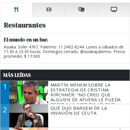
Restaurantes
El mundo en un bar.
Asiaka. Soler 4767, Palermo. 11.2492-8244. Lunes a sábados de
11.30 a 23.30 horas. Domingos cerrado. @asiakapalermo. Precio
promedio: $ 17.000.
MÁS LEÍDAS
1
MARTÍN MENEM SOBRE LA
ESTRATEGIA DE CRISTINA
KIRCHNER: "NO CREO QUE
ALGUIEN DE AFUERA LE PUEDA
DECIR A LA JUSTICIA LO QUE
2
QUÉ DIJO BARDEM DE LA
TIENE QUE HACER"
INVASIÓN DE CEUTA