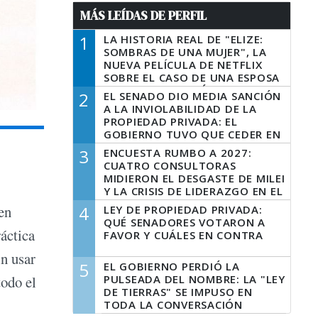
MÁS LEÍDAS DE PERFIL
1
LA HISTORIA REAL DE "ELIZE:
SOMBRAS DE UNA MUJER", LA
NUEVA PELÍCULA DE NETFLIX
SOBRE EL CASO DE UNA ESPOSA
QUE DESCUARTIZÓ A SU
2
EL SENADO DIO MEDIA SANCIÓN
MARIDO
A LA INVIOLABILIDAD DE LA
PROPIEDAD PRIVADA: EL
GOBIERNO TUVO QUE CEDER EN
LA LEY DEL MANEJO DEL FUEGO
3
ENCUESTA RUMBO A 2027:
CUATRO CONSULTORAS
MIDIERON EL DESGASTE DE MILEI
Y LA CRISIS DE LIDERAZGO EN EL
PERONISMO
4
en
LEY DE PROPIEDAD PRIVADA:
QUÉ SENADORES VOTARON A
ráctica
FAVOR Y CUÁLES EN CONTRA
in usar
5
EL GOBIERNO PERDIÓ LA
PULSEADA DEL NOMBRE: LA "LEY
todo el
DE TIERRAS" SE IMPUSO EN
TODA LA CONVERSACIÓN
DIGITAL