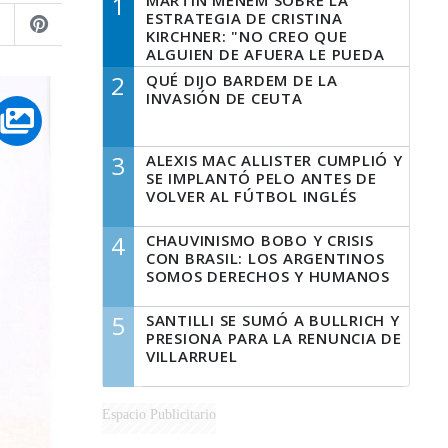
1
MARTÍN MENEM SOBRE LA
ESTRATEGIA DE CRISTINA
KIRCHNER: "NO CREO QUE
ALGUIEN DE AFUERA LE PUEDA
DECIR A LA JUSTICIA LO QUE
2
QUÉ DIJO BARDEM DE LA
TIENE QUE HACER"
INVASIÓN DE CEUTA
3
ALEXIS MAC ALLISTER CUMPLIÓ Y
SE IMPLANTÓ PELO ANTES DE
VOLVER AL FÚTBOL INGLÉS
4
CHAUVINISMO BOBO Y CRISIS
CON BRASIL: LOS ARGENTINOS
SOMOS DERECHOS Y HUMANOS
5
SANTILLI SE SUMÓ A BULLRICH Y
PRESIONA PARA LA RENUNCIA DE
VILLARRUEL
Espacio Publicitario