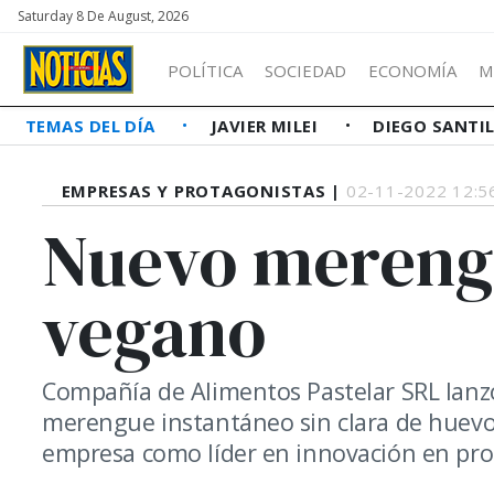
Saturday 8 De August, 2026
POLÍTICA
SOCIEDAD
ECONOMÍA
M
TEMAS DEL DÍA
JAVIER MILEI
DIEGO SANTI
EMPRESAS Y PROTAGONISTAS |
02-11-2022 12:5
Nuevo mereng
vegano
Compañía de Alimentos Pastelar SRL lanzó
merengue instantáneo sin clara de huevo
empresa como líder en innovación en prod