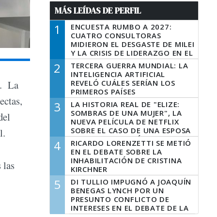
MÁS LEÍDAS DE PERFIL
1
ENCUESTA RUMBO A 2027:
CUATRO CONSULTORAS
MIDIERON EL DESGASTE DE MILEI
Y LA CRISIS DE LIDERAZGO EN EL
PERONISMO
2
TERCERA GUERRA MUNDIAL: LA
INTELIGENCIA ARTIFICIAL
REVELÓ CUÁLES SERÍAN LOS
”. La
PRIMEROS PAÍSES
ectas,
LATINOAMERICANOS EN SER
3
LA HISTORIA REAL DE "ELIZE:
DERROTADOS
SOMBRAS DE UNA MUJER", LA
del
NUEVA PELÍCULA DE NETFLIX
SOBRE EL CASO DE UNA ESPOSA
l.
QUE DESCUARTIZÓ A SU
4
RICARDO LORENZETTI SE METIÓ
MARIDO
EN EL DEBATE SOBRE LA
INHABILITACIÓN DE CRISTINA
 las
KIRCHNER
5
DI TULLIO IMPUGNÓ A JOAQUÍN
BENEGAS LYNCH POR UN
PRESUNTO CONFLICTO DE
INTERESES EN EL DEBATE DE LA
LEY DE TIERRAS