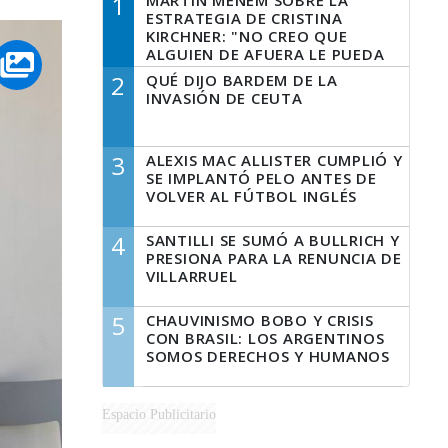
1
MARTÍN MENEM SOBRE LA
ESTRATEGIA DE CRISTINA
KIRCHNER: "NO CREO QUE
ALGUIEN DE AFUERA LE PUEDA
DECIR A LA JUSTICIA LO QUE
2
QUÉ DIJO BARDEM DE LA
TIENE QUE HACER"
INVASIÓN DE CEUTA
3
ALEXIS MAC ALLISTER CUMPLIÓ Y
SE IMPLANTÓ PELO ANTES DE
VOLVER AL FÚTBOL INGLÉS
4
SANTILLI SE SUMÓ A BULLRICH Y
PRESIONA PARA LA RENUNCIA DE
VILLARRUEL
5
CHAUVINISMO BOBO Y CRISIS
CON BRASIL: LOS ARGENTINOS
SOMOS DERECHOS Y HUMANOS
Espacio Publicitario