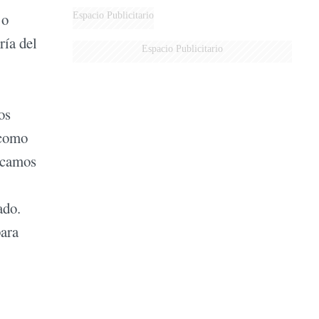
 o
Espacio Publicitario
ría del
Espacio Publicitario
os
 como
uscamos
ado.
para