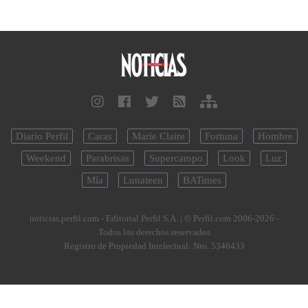
Diario Perfil
Caras
Marie Claire
Fortuna
Hombre
Weekend
Parabrisas
Supercampo
Look
Luz
Mía
Lunateen
BATimes
noticias.perfil.com - Editorial Perfil S.A.
| © Perfil.com 2006-2026 -
Todos los derechos reservados
Registro de Propiedad Intelectual: Nro. 5346433