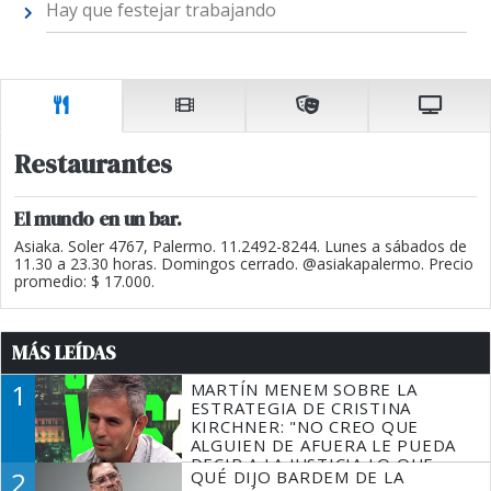
Hay que festejar trabajando
Restaurantes
El mundo en un bar.
Asiaka. Soler 4767, Palermo. 11.2492-8244. Lunes a sábados de
11.30 a 23.30 horas. Domingos cerrado. @asiakapalermo. Precio
promedio: $ 17.000.
MÁS LEÍDAS
1
MARTÍN MENEM SOBRE LA
ESTRATEGIA DE CRISTINA
KIRCHNER: "NO CREO QUE
ALGUIEN DE AFUERA LE PUEDA
DECIR A LA JUSTICIA LO QUE
2
QUÉ DIJO BARDEM DE LA
TIENE QUE HACER"