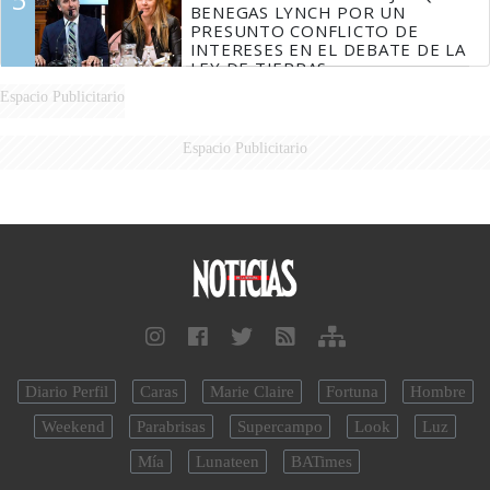
BENEGAS LYNCH POR UN
PRESUNTO CONFLICTO DE
INTERESES EN EL DEBATE DE LA
LEY DE TIERRAS
Espacio Publicitario
Espacio Publicitario
Diario Perfil
Caras
Marie Claire
Fortuna
Hombre
Weekend
Parabrisas
Supercampo
Look
Luz
Mía
Lunateen
BATimes