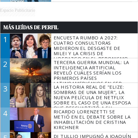
Espacio Publicitario
MÁS LEÍDAS DE PERFIL
1
ENCUESTA RUMBO A 2027:
CUATRO CONSULTORAS
MIDIERON EL DESGASTE DE
MILEI Y LA CRISIS DE
LIDERAZGO EN EL PERONISMO
2
TERCERA GUERRA MUNDIAL: LA
INTELIGENCIA ARTIFICIAL
REVELÓ CUÁLES SERÍAN LOS
PRIMEROS PAÍSES
LATINOAMERICANOS EN SER
3
LA HISTORIA REAL DE "ELIZE:
DERROTADOS
SOMBRAS DE UNA MUJER", LA
NUEVA PELÍCULA DE NETFLIX
SOBRE EL CASO DE UNA ESPOSA
QUE DESCUARTIZÓ A SU
4
RICARDO LORENZETTI SE
MARIDO
METIÓ EN EL DEBATE SOBRE LA
INHABILITACIÓN DE CRISTINA
KIRCHNER
5
DI TULLIO IMPUGNÓ A JOAQUÍN