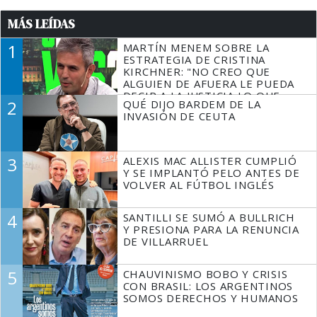
MÁS LEÍDAS
1
MARTÍN MENEM SOBRE LA
ESTRATEGIA DE CRISTINA
KIRCHNER: "NO CREO QUE
ALGUIEN DE AFUERA LE PUEDA
DECIR A LA JUSTICIA LO QUE
2
QUÉ DIJO BARDEM DE LA
TIENE QUE HACER"
INVASIÓN DE CEUTA
3
ALEXIS MAC ALLISTER CUMPLIÓ
Y SE IMPLANTÓ PELO ANTES DE
VOLVER AL FÚTBOL INGLÉS
4
SANTILLI SE SUMÓ A BULLRICH
Y PRESIONA PARA LA RENUNCIA
DE VILLARRUEL
5
CHAUVINISMO BOBO Y CRISIS
CON BRASIL: LOS ARGENTINOS
SOMOS DERECHOS Y HUMANOS