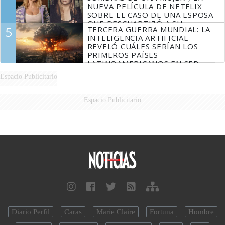
NUEVA PELÍCULA DE NETFLIX
SOBRE EL CASO DE UNA ESPOSA
QUE DESCUARTIZÓ A SU
5
TERCERA GUERRA MUNDIAL: LA
MARIDO
INTELIGENCIA ARTIFICIAL
REVELÓ CUÁLES SERÍAN LOS
PRIMEROS PAÍSES
LATINOAMERICANOS EN SER
DERROTADOS
Espacio Publicitario
Espacio Publicitario
Diario Perfil
Caras
Marie Claire
Fortuna
Hombre