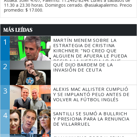
Asiaka. Soler 4767, Palermo. 11.2492-8244. Lunes a sábados de
11.30 a 23.30 horas. Domingos cerrado. @asiakapalermo. Precio
promedio: $ 17.000.
MÁS LEÍDAS
1
MARTÍN MENEM SOBRE LA
ESTRATEGIA DE CRISTINA
KIRCHNER: "NO CREO QUE
ALGUIEN DE AFUERA LE PUEDA
DECIR A LA JUSTICIA LO QUE
2
QUÉ DIJO BARDEM DE LA
TIENE QUE HACER"
INVASIÓN DE CEUTA
3
ALEXIS MAC ALLISTER CUMPLIÓ
Y SE IMPLANTÓ PELO ANTES DE
VOLVER AL FÚTBOL INGLÉS
4
SANTILLI SE SUMÓ A BULLRICH
Y PRESIONA PARA LA RENUNCIA
DE VILLARRUEL