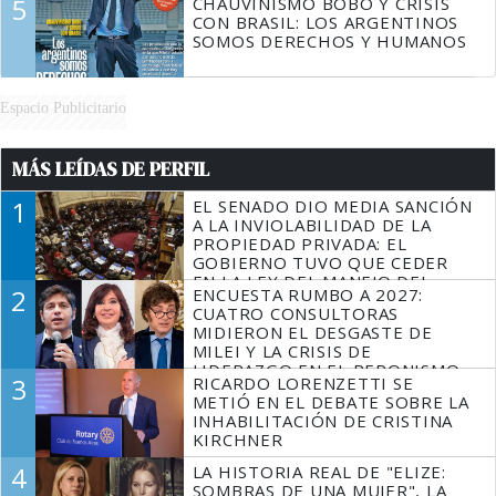
5
CHAUVINISMO BOBO Y CRISIS
CON BRASIL: LOS ARGENTINOS
SOMOS DERECHOS Y HUMANOS
Espacio Publicitario
MÁS LEÍDAS DE PERFIL
1
EL SENADO DIO MEDIA SANCIÓN
A LA INVIOLABILIDAD DE LA
PROPIEDAD PRIVADA: EL
GOBIERNO TUVO QUE CEDER
EN LA LEY DEL MANEJO DEL
2
ENCUESTA RUMBO A 2027:
FUEGO
CUATRO CONSULTORAS
MIDIERON EL DESGASTE DE
MILEI Y LA CRISIS DE
LIDERAZGO EN EL PERONISMO
3
RICARDO LORENZETTI SE
METIÓ EN EL DEBATE SOBRE LA
INHABILITACIÓN DE CRISTINA
KIRCHNER
4
LA HISTORIA REAL DE "ELIZE:
SOMBRAS DE UNA MUJER", LA