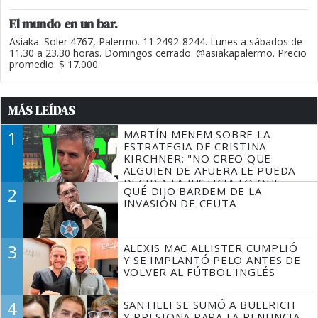
El mundo en un bar.
Asiaka. Soler 4767, Palermo. 11.2492-8244. Lunes a sábados de
11.30 a 23.30 horas. Domingos cerrado. @asiakapalermo. Precio
promedio: $ 17.000.
MÁS LEÍDAS
1
MARTÍN MENEM SOBRE LA
ESTRATEGIA DE CRISTINA
KIRCHNER: "NO CREO QUE
ALGUIEN DE AFUERA LE PUEDA
DECIR A LA JUSTICIA LO QUE
2
QUÉ DIJO BARDEM DE LA
TIENE QUE HACER"
INVASIÓN DE CEUTA
3
ALEXIS MAC ALLISTER CUMPLIÓ
Y SE IMPLANTÓ PELO ANTES DE
VOLVER AL FÚTBOL INGLÉS
4
SANTILLI SE SUMÓ A BULLRICH
Y PRESIONA PARA LA RENUNCIA