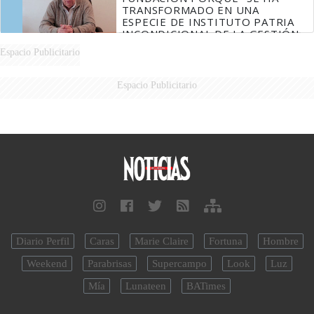
TRANSFORMADO EN UNA
ESPECIE DE INSTITUTO PATRIA
INCONDICIONAL DE LA GESTIÓN
DE MILEI"
Espacio Publicitario
Espacio Publicitario
Diario Perfil
Caras
Marie Claire
Fortuna
Hombre
Weekend
Parabrisas
Supercampo
Look
Luz
Mía
Lunateen
BATimes