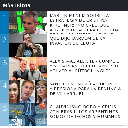
MÁS LEÍDAS
1
MARTÍN MENEM SOBRE LA
ESTRATEGIA DE CRISTINA
KIRCHNER: "NO CREO QUE
ALGUIEN DE AFUERA LE PUEDA
DECIR A LA JUSTICIA LO QUE
2
QUÉ DIJO BARDEM DE LA
TIENE QUE HACER"
INVASIÓN DE CEUTA
3
ALEXIS MAC ALLISTER CUMPLIÓ
Y SE IMPLANTÓ PELO ANTES DE
VOLVER AL FÚTBOL INGLÉS
4
SANTILLI SE SUMÓ A BULLRICH
Y PRESIONA PARA LA RENUNCIA
DE VILLARRUEL
5
CHAUVINISMO BOBO Y CRISIS
CON BRASIL: LOS ARGENTINOS
SOMOS DERECHOS Y HUMANOS