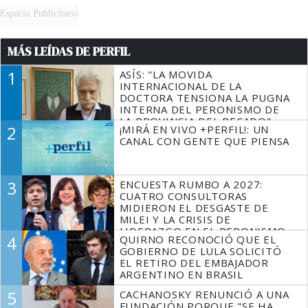
Espacio Publicitario
MÁS LEÍDAS DE PERFIL
1
ASÍS: "LA MOVIDA
INTERNACIONAL DE LA
DOCTORA TENSIONA LA PUGNA
INTERNA DEL PERONISMO DE
LA PROVINCIA DEL PECADO"
2
¡MIRÁ EN VIVO +PERFIL!: UN
CANAL CON GENTE QUE PIENSA
3
ENCUESTA RUMBO A 2027:
CUATRO CONSULTORAS
MIDIERON EL DESGASTE DE
MILEI Y LA CRISIS DE
LIDERAZGO EN EL PERONISMO
4
QUIRNO RECONOCIÓ QUE EL
GOBIERNO DE LULA SOLICITÓ
EL RETIRO DEL EMBAJADOR
ARGENTINO EN BRASIL
5
CACHANOSKY RENUNCIÓ A UNA
FUNDACIÓN PORQUE "SE HA