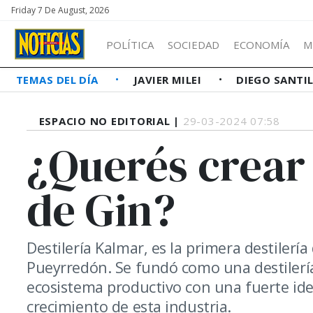
Friday 7 De August, 2026
POLÍTICA
SOCIEDAD
ECONOMÍA
M
TEMAS DEL DÍA
JAVIER MILEI
DIEGO SANTI
ESPACIO NO EDITORIAL |
29-03-2024 07:58
¿Querés crear
de Gin?
Destilería Kalmar, es la primera destilerí
Pueyrredón. Se fundó como una destilería
ecosistema productivo con una fuerte ide
crecimiento de esta industria.