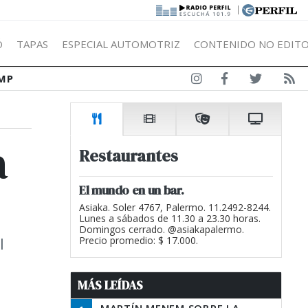
|
Ó
TAPAS
ESPECIAL AUTOMOTRIZ
CONTENIDO NO EDITO
MP
a
Restaurantes
El mundo en un bar.
Asiaka. Soler 4767, Palermo. 11.2492-8244.
Lunes a sábados de 11.30 a 23.30 horas.
Domingos cerrado. @asiakapalermo.
l
Precio promedio: $ 17.000.
n
MÁS LEÍDAS