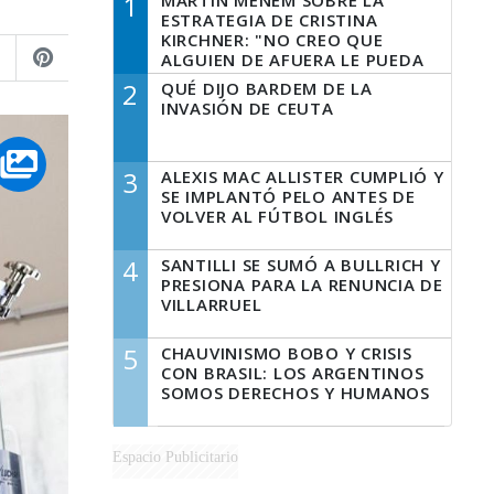
1
MARTÍN MENEM SOBRE LA
ESTRATEGIA DE CRISTINA
KIRCHNER: "NO CREO QUE
ALGUIEN DE AFUERA LE PUEDA
DECIR A LA JUSTICIA LO QUE
2
QUÉ DIJO BARDEM DE LA
TIENE QUE HACER"
INVASIÓN DE CEUTA
3
ALEXIS MAC ALLISTER CUMPLIÓ Y
SE IMPLANTÓ PELO ANTES DE
VOLVER AL FÚTBOL INGLÉS
4
SANTILLI SE SUMÓ A BULLRICH Y
PRESIONA PARA LA RENUNCIA DE
VILLARRUEL
5
CHAUVINISMO BOBO Y CRISIS
CON BRASIL: LOS ARGENTINOS
SOMOS DERECHOS Y HUMANOS
Espacio Publicitario