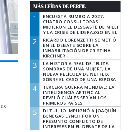
MÁS LEÍDAS DE PERFIL
1
ENCUESTA RUMBO A 2027:
CUATRO CONSULTORAS
MIDIERON EL DESGASTE DE MILEI
Y LA CRISIS DE LIDERAZGO EN EL
PERONISMO
2
RICARDO LORENZETTI SE METIÓ
EN EL DEBATE SOBRE LA
INHABILITACIÓN DE CRISTINA
KIRCHNER
3
LA HISTORIA REAL DE "ELIZE:
SOMBRAS DE UNA MUJER", LA
NUEVA PELÍCULA DE NETFLIX
SOBRE EL CASO DE UNA ESPOSA
QUE DESCUARTIZÓ A SU
4
TERCERA GUERRA MUNDIAL: LA
MARIDO
INTELIGENCIA ARTIFICIAL
REVELÓ CUÁLES SERÍAN LOS
PRIMEROS PAÍSES
sus
LATINOAMERICANOS EN SER
5
DI TULLIO IMPUGNÓ A JOAQUÍN
DERROTADOS
BENEGAS LYNCH POR UN
PRESUNTO CONFLICTO DE
INTERESES EN EL DEBATE DE LA
LEY DE TIERRAS