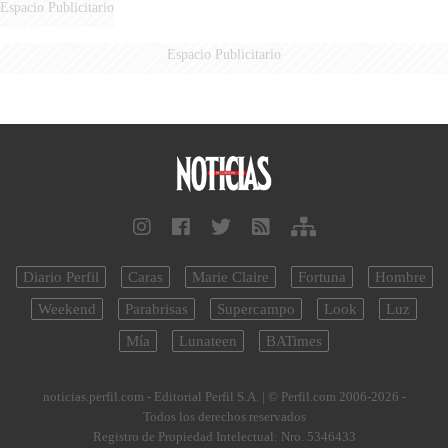
Espacio Publicitario
Espacio Publicitario
Diario Perfil
Caras
Marie Claire
Fortuna
Hombre
Weekend
Parabrisas
Supercampo
Look
Luz
Mía
Lunateen
BATimes
noticias.perfil.com - Editorial Perfil S.A.
| © Perfil.com 2006-2026 -
Todos los derechos reservados
Registro de Propiedad Intelectual: Nro. 5346433