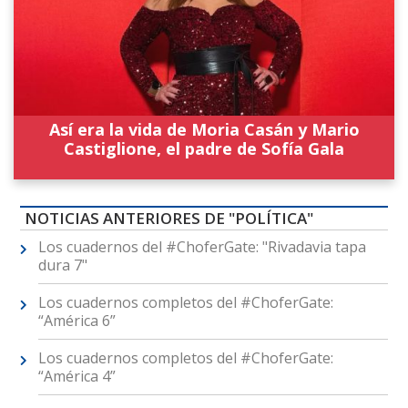
Así era la vida de Moria Casán y Mario
Castiglione, el padre de Sofía Gala
NOTICIAS ANTERIORES DE "POLÍTICA"
Los cuadernos del #ChoferGate: "Rivadavia tapa
dura 7"
Los cuadernos completos del #ChoferGate:
“América 6”
Los cuadernos completos del #ChoferGate:
“América 4”