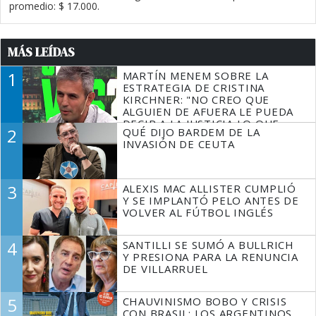
promedio: $ 17.000.
MÁS LEÍDAS
1
MARTÍN MENEM SOBRE LA
ESTRATEGIA DE CRISTINA
KIRCHNER: "NO CREO QUE
ALGUIEN DE AFUERA LE PUEDA
DECIR A LA JUSTICIA LO QUE
2
QUÉ DIJO BARDEM DE LA
TIENE QUE HACER"
INVASIÓN DE CEUTA
3
ALEXIS MAC ALLISTER CUMPLIÓ
Y SE IMPLANTÓ PELO ANTES DE
VOLVER AL FÚTBOL INGLÉS
4
SANTILLI SE SUMÓ A BULLRICH
Y PRESIONA PARA LA RENUNCIA
DE VILLARRUEL
5
CHAUVINISMO BOBO Y CRISIS
CON BRASIL: LOS ARGENTINOS