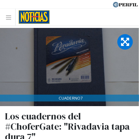
CUADERNO7
Los cuadernos del
#ChoferGate: "Rivadavia tapa
dura 7"