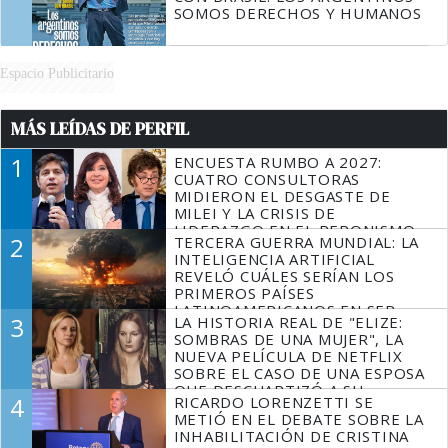
SOMOS DERECHOS Y HUMANOS
Espacio Publicitario
MÁS LEÍDAS DE PERFIL
1
ENCUESTA RUMBO A 2027:
CUATRO CONSULTORAS
MIDIERON EL DESGASTE DE
MILEI Y LA CRISIS DE
LIDERAZGO EN EL PERONISMO
2
TERCERA GUERRA MUNDIAL: LA
INTELIGENCIA ARTIFICIAL
REVELÓ CUÁLES SERÍAN LOS
PRIMEROS PAÍSES
LATINOAMERICANOS EN SER
3
LA HISTORIA REAL DE "ELIZE:
DERROTADOS
SOMBRAS DE UNA MUJER", LA
NUEVA PELÍCULA DE NETFLIX
SOBRE EL CASO DE UNA ESPOSA
QUE DESCUARTIZÓ A SU
4
RICARDO LORENZETTI SE
MARIDO
METIÓ EN EL DEBATE SOBRE LA
INHABILITACIÓN DE CRISTINA