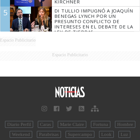
KIRCHNER
5
DI TULLIO IMPUGNÓ A JOAQUÍN
BENEGAS LYNCH POR UN
PRESUNTO CONFLICTO DE
INTERESES EN EL DEBATE DE LA
LEY DE TIERRAS
Espacio Publicitario
Espacio Publicitario
Diario Perfil
Caras
Marie Claire
Fortuna
Hombre
Weekend
Parabrisas
Supercampo
Look
Luz