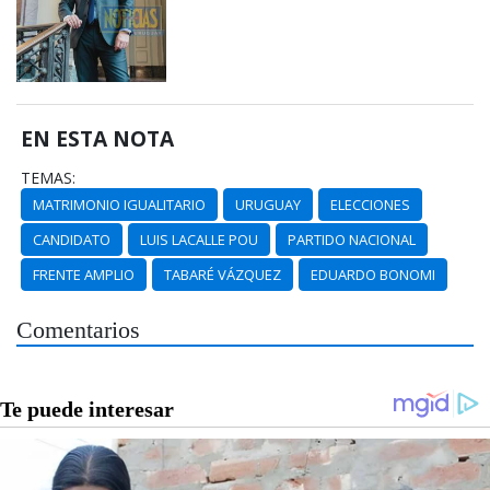
EN ESTA NOTA
TEMAS:
MATRIMONIO IGUALITARIO
URUGUAY
ELECCIONES
CANDIDATO
LUIS LACALLE POU
PARTIDO NACIONAL
FRENTE AMPLIO
TABARÉ VÁZQUEZ
EDUARDO BONOMI
Comentarios