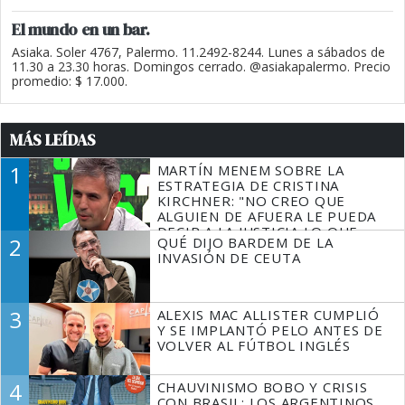
El mundo en un bar.
Asiaka. Soler 4767, Palermo. 11.2492-8244. Lunes a sábados de
11.30 a 23.30 horas. Domingos cerrado. @asiakapalermo. Precio
promedio: $ 17.000.
MÁS LEÍDAS
1
MARTÍN MENEM SOBRE LA
ESTRATEGIA DE CRISTINA
KIRCHNER: "NO CREO QUE
ALGUIEN DE AFUERA LE PUEDA
DECIR A LA JUSTICIA LO QUE
2
QUÉ DIJO BARDEM DE LA
TIENE QUE HACER"
INVASIÓN DE CEUTA
3
ALEXIS MAC ALLISTER CUMPLIÓ
Y SE IMPLANTÓ PELO ANTES DE
VOLVER AL FÚTBOL INGLÉS
4
CHAUVINISMO BOBO Y CRISIS
CON BRASIL: LOS ARGENTINOS