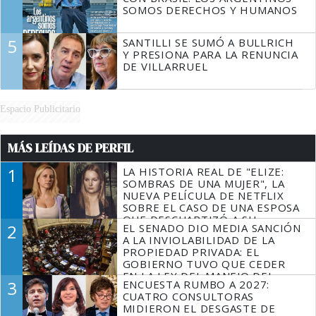
SOMOS DERECHOS Y HUMANOS
5
SANTILLI SE SUMÓ A BULLRICH
Y PRESIONA PARA LA RENUNCIA
DE VILLARRUEL
Espacio Publicitario
MÁS LEÍDAS DE PERFIL
1
LA HISTORIA REAL DE "ELIZE:
SOMBRAS DE UNA MUJER", LA
NUEVA PELÍCULA DE NETFLIX
SOBRE EL CASO DE UNA ESPOSA
QUE DESCUARTIZÓ A SU
2
EL SENADO DIO MEDIA SANCIÓN
MARIDO
A LA INVIOLABILIDAD DE LA
PROPIEDAD PRIVADA: EL
GOBIERNO TUVO QUE CEDER
EN LA LEY DEL MANEJO DEL
3
ENCUESTA RUMBO A 2027:
FUEGO
CUATRO CONSULTORAS
MIDIERON EL DESGASTE DE