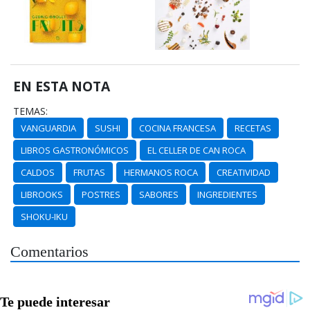
EN ESTA NOTA
TEMAS:
VANGUARDIA
SUSHI
COCINA FRANCESA
RECETAS
LIBROS GASTRONÓMICOS
EL CELLER DE CAN ROCA
CALDOS
FRUTAS
HERMANOS ROCA
CREATIVIDAD
LIBROOKS
POSTRES
SABORES
INGREDIENTES
SHOKU-IKU
Comentarios