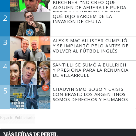
KIRCHNER: "NO CREO QUE
ALGUIEN DE AFUERA LE PUEDA
DECIR A LA JUSTICIA LO QUE
2
QUÉ DIJO BARDEM DE LA
TIENE QUE HACER"
INVASIÓN DE CEUTA
3
ALEXIS MAC ALLISTER CUMPLIÓ
Y SE IMPLANTÓ PELO ANTES DE
VOLVER AL FÚTBOL INGLÉS
4
SANTILLI SE SUMÓ A BULLRICH
Y PRESIONA PARA LA RENUNCIA
DE VILLARRUEL
5
CHAUVINISMO BOBO Y CRISIS
CON BRASIL: LOS ARGENTINOS
SOMOS DERECHOS Y HUMANOS
Espacio Publicitario
MÁS LEÍDAS DE PERFIL