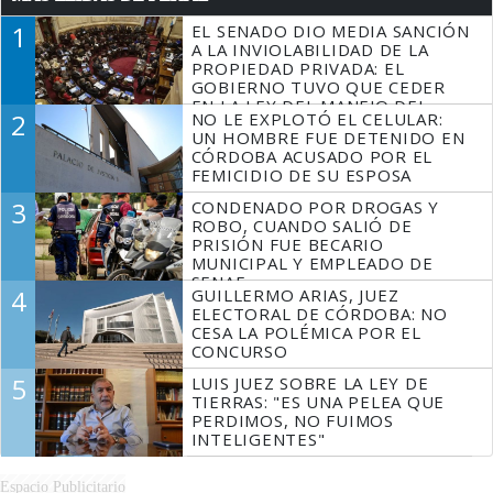
1
EL SENADO DIO MEDIA SANCIÓN
A LA INVIOLABILIDAD DE LA
PROPIEDAD PRIVADA: EL
GOBIERNO TUVO QUE CEDER
EN LA LEY DEL MANEJO DEL
2
NO LE EXPLOTÓ EL CELULAR:
FUEGO
UN HOMBRE FUE DETENIDO EN
CÓRDOBA ACUSADO POR EL
FEMICIDIO DE SU ESPOSA
3
CONDENADO POR DROGAS Y
ROBO, CUANDO SALIÓ DE
PRISIÓN FUE BECARIO
MUNICIPAL Y EMPLEADO DE
SENAF
4
GUILLERMO ARIAS, JUEZ
ELECTORAL DE CÓRDOBA: NO
CESA LA POLÉMICA POR EL
CONCURSO
5
LUIS JUEZ SOBRE LA LEY DE
TIERRAS: "ES UNA PELEA QUE
PERDIMOS, NO FUIMOS
INTELIGENTES"
Espacio Publicitario