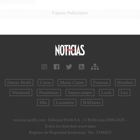
Espacio Publicitario
Diario Perfil
Caras
Marie Claire
Fortuna
Hombre
Weekend
Parabrisas
Supercampo
Look
Luz
Mía
Lunateen
BATimes
noticias.perfil.com - Editorial Perfil S.A.
| © Perfil.com 2006-2026 -
Todos los derechos reservados
Registro de Propiedad Intelectual: Nro. 5346433