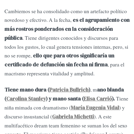
Cambiemos se ha consolidado como un artefacto político
novedoso y efectivo. A la fecha,
es el agrupamiento con
más rostros ponderados en la consideración
. Tiene dirigentes conocidos y discursos para
pública
todos los gustos, lo cual genera tensiones internas, pero, si
no se rompe,
ello que para otros significaría un
, para el
certificado de defunción sin fecha ni firma
macrismo representa vitalidad y amplitud.
, m
Tiene mano dura (
Patricia Bullrich
)
ano blanda
Tiene
(
Carolina Stanley
) y mano santa (
Elisa Carrió
).
niña mimada con dramatismo (
) y
María Eugenia Vidal
discurso insustancial (
). A este
Gabriela Michetti
multifacético dream team femenino se suman los del sexo
opuesto. El macrismo tiene gestión (Rodríguez Larreta),