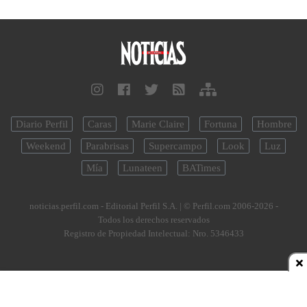
Diario Perfil
Caras
Marie Claire
Fortuna
Hombre
Weekend
Parabrisas
Supercampo
Look
Luz
Mía
Lunateen
BATimes
noticias.perfil.com - Editorial Perfil S.A.
| © Perfil.com 2006-2026 -
Todos los derechos reservados
Registro de Propiedad Intelectual: Nro. 5346433