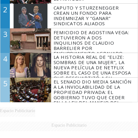
2
CAPUTO Y STURZENEGGER
CREAN UN FONDO PARA
INDEMNIZAR Y “GANAR”
SINDICATOS ALIADOS
3
FEMICIDIO DE AGOSTINA VEGA:
DETUVIERON A DOS
INQUILINOS DE CLAUDIO
BARRELIER POR
ENCUBRIMIENTO AGRAVADO
4
LA HISTORIA REAL DE "ELIZE:
SOMBRAS DE UNA MUJER", LA
NUEVA PELÍCULA DE NETFLIX
SOBRE EL CASO DE UNA ESPOSA
QUE DESCUARTIZÓ A SU
5
EL SENADO DIO MEDIA SANCIÓN
MARIDO
A LA INVIOLABILIDAD DE LA
PROPIEDAD PRIVADA: EL
GOBIERNO TUVO QUE CEDER
EN LA LEY DEL MANEJO DEL
FUEGO
Espacio Publicitario
Espacio Publicitario