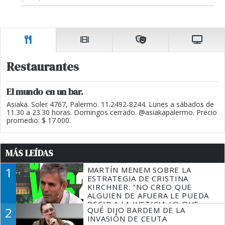
Restaurantes
El mundo en un bar.
Asiaka. Soler 4767, Palermo. 11.2492-8244. Lunes a sábados de
11.30 a 23.30 horas. Domingos cerrado. @asiakapalermo. Precio
promedio: $ 17.000.
MÁS LEÍDAS
1
MARTÍN MENEM SOBRE LA
ESTRATEGIA DE CRISTINA
KIRCHNER: "NO CREO QUE
ALGUIEN DE AFUERA LE PUEDA
DECIR A LA JUSTICIA LO QUE
2
QUÉ DIJO BARDEM DE LA
TIENE QUE HACER"
INVASIÓN DE CEUTA