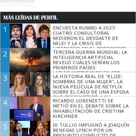
Espacio Publicitario
MÁS LEÍDAS DE PERFIL
1
ENCUESTA RUMBO A 2027:
CUATRO CONSULTORAS
MIDIERON EL DESGASTE DE
MILEI Y LA CRISIS DE
LIDERAZGO EN EL PERONISMO
2
TERCERA GUERRA MUNDIAL: LA
INTELIGENCIA ARTIFICIAL
REVELÓ CUÁLES SERÍAN LOS
PRIMEROS PAÍSES
LATINOAMERICANOS EN SER
3
LA HISTORIA REAL DE "ELIZE:
DERROTADOS
SOMBRAS DE UNA MUJER", LA
NUEVA PELÍCULA DE NETFLIX
SOBRE EL CASO DE UNA ESPOSA
QUE DESCUARTIZÓ A SU
4
RICARDO LORENZETTI SE
MARIDO
METIÓ EN EL DEBATE SOBRE LA
INHABILITACIÓN DE CRISTINA
KIRCHNER
5
DI TULLIO IMPUGNÓ A JOAQUÍN
BENEGAS LYNCH POR UN
PRESUNTO CONFLICTO DE