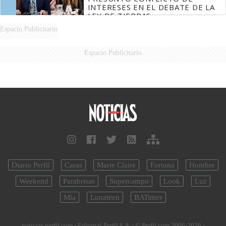
INTERESES EN EL DEBATE DE LA
LEY DE TIERRAS
Espacio Publicitario
Espacio Publicitario
Diario Perfil
Caras
Marie Claire
Fortuna
Hombre
Weekend
Parabrisas
Supercampo
Look
Luz
Mía
Lunateen
BATimes
noticias.perfil.com - Editorial Perfil S.A.
| © Perfil.com 2006-2026 -