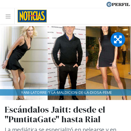
YANI-LATORRE-Y-LA-MALDICION-DE-LA-DIOSA-FEME
Escándalos Jaitt: desde el
"PuntitaGate" hasta Rial
La mediática se especializó en pelearse y en