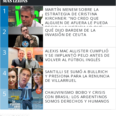
MÁS LEÍDAS
1
MARTÍN MENEM SOBRE LA
ESTRATEGIA DE CRISTINA
KIRCHNER: "NO CREO QUE
ALGUIEN DE AFUERA LE PUEDA
DECIR A LA JUSTICIA LO QUE
2
QUÉ DIJO BARDEM DE LA
TIENE QUE HACER"
INVASIÓN DE CEUTA
3
ALEXIS MAC ALLISTER CUMPLIÓ
Y SE IMPLANTÓ PELO ANTES DE
VOLVER AL FÚTBOL INGLÉS
4
SANTILLI SE SUMÓ A BULLRICH
Y PRESIONA PARA LA RENUNCIA
DE VILLARRUEL
5
CHAUVINISMO BOBO Y CRISIS
CON BRASIL: LOS ARGENTINOS
SOMOS DERECHOS Y HUMANOS