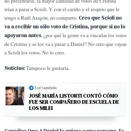
no presentarse, la mayor cantidad de votos de Cristina
irían a parar a Scioli. Y con el cariño y el respeto que le
tengo a Raúl Aragón, no comparto.
Creo que Scioli no
va a recibir un sólo voto de Cristina, porque si no lo
, ¿por qué la gente va a vincular los votos
apoyaron antes
de Cristina y se los va a pasar a Daniel? No creo que vayan
a Scioli los votos. No lo creo.
Tampoco le gustaría.
Noticias:
Leé también
JOSÉ MARÍA LISTORTI CONTÓ CÓMO
FUE SER COMPAÑERO DE ESCUELA DE
LOS MILEI
González Oro:
A Daniel lo quiero como persona. Es,