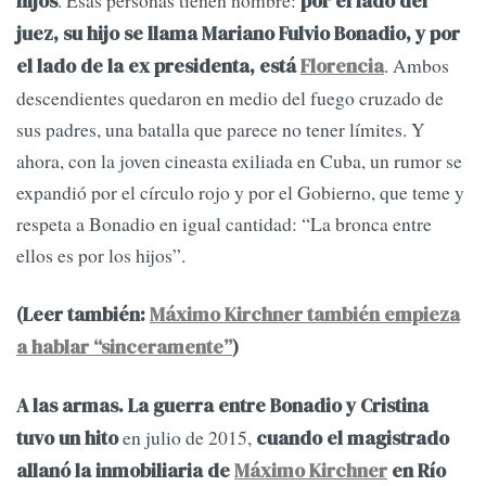
. Esas personas tienen nombre:
hijos
por el lado del
juez, su hijo se llama Mariano Fulvio Bonadio, y por
. Ambos
el lado de la ex presidenta, está
Florencia
descendientes quedaron en medio del fuego cruzado de
sus padres, una batalla que parece no tener límites. Y
ahora, con la joven cineasta exiliada en Cuba, un rumor se
expandió por el círculo rojo y por el Gobierno, que teme y
respeta a Bonadio en igual cantidad: “La bronca entre
ellos es por los hijos”.
(Leer también:
Máximo Kirchner también empieza
a hablar “sinceramente”
)
A las armas.
La guerra entre Bonadio y Cristina
en julio de 2015,
tuvo un hito
cuando el magistrado
allanó la inmobiliaria de
Máximo Kirchner
en Río