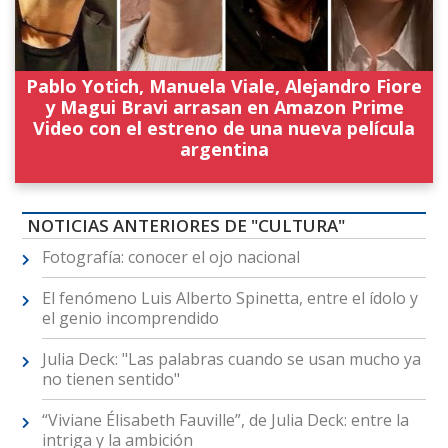
Pablo Yotich, Manuela Viale, Alejandro Fiore
y Magui Bravi arrasan en Amazon Prime
Video con el estreno de una nueva película
argentina
NOTICIAS ANTERIORES DE "CULTURA"
Fotografía: conocer el ojo nacional
El fenómeno Luis Alberto Spinetta, entre el ídolo y
el genio incomprendido
Julia Deck: "Las palabras cuando se usan mucho ya
no tienen sentido"
“Viviane Élisabeth Fauville”, de Julia Deck: entre la
intriga y la ambición