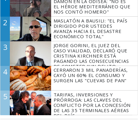
DAMON EN LA ODISEA: "NO ES
EL HÉROE MEDITERRÁNEO QUE
NOS CONTÓ HOMERO"
2
MASLATÓN A BAUSILI: "EL PAÍS
DIRIGIDO POR USTEDES
AVANZA HACIA EL DESASTRE
ECONÓMICO TOTAL"
3
JORGE GORINI, EL JUEZ DEL
CASO VIALIDAD, DECLARÓ QUE
CRISTINA KIRCHNER ESTÁ
PAGANDO LAS CONSECUENCIAS
DE COMETER "UN DELITO
4
CERRARON 3 MIL PANADERÍAS,
COMPROBADO"
CAYÓ UN 60% EL CONSUMO Y
SURGEN LAS "CUEVAS DE PAN"
5
TARIFAS, INVERSIONES Y
PRÓRROGA: LAS CLAVES DEL
CONFLICTO POR LA CONCESIÓN
DE LAS 35 TERMINALES AÉREAS
DEL PAÍS
Espacio Publicitario
Espacio Publicitario