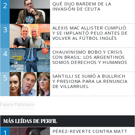
2
QUÉ DIJO BARDEM DE LA
TIENE QUE HACER"
INVASIÓN DE CEUTA
3
ALEXIS MAC ALLISTER CUMPLIÓ
Y SE IMPLANTÓ PELO ANTES DE
VOLVER AL FÚTBOL INGLÉS
4
CHAUVINISMO BOBO Y CRISIS
CON BRASIL: LOS ARGENTINOS
SOMOS DERECHOS Y HUMANOS
5
SANTILLI SE SUMÓ A BULLRICH
Y PRESIONA PARA LA RENUNCIA
DE VILLARRUEL
Espacio Publicitario
MÁS LEÍDAS DE PERFIL
1
PÉREZ-REVERTE CONTRA MATT