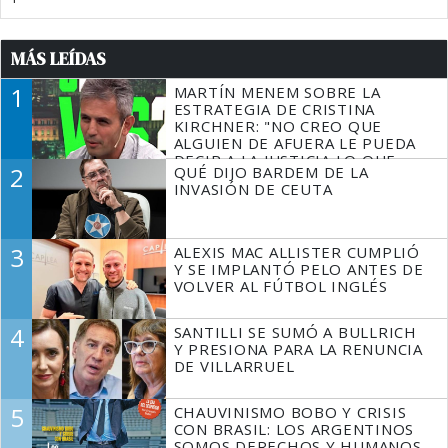
MÁS LEÍDAS
1
MARTÍN MENEM SOBRE LA
ESTRATEGIA DE CRISTINA
KIRCHNER: "NO CREO QUE
ALGUIEN DE AFUERA LE PUEDA
DECIR A LA JUSTICIA LO QUE
2
QUÉ DIJO BARDEM DE LA
TIENE QUE HACER"
INVASIÓN DE CEUTA
3
ALEXIS MAC ALLISTER CUMPLIÓ
Y SE IMPLANTÓ PELO ANTES DE
VOLVER AL FÚTBOL INGLÉS
4
SANTILLI SE SUMÓ A BULLRICH
Y PRESIONA PARA LA RENUNCIA
DE VILLARRUEL
5
CHAUVINISMO BOBO Y CRISIS
CON BRASIL: LOS ARGENTINOS
SOMOS DERECHOS Y HUMANOS