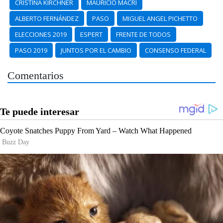
CRISTINA KIRCHNER
MAURICIO MACRI
ALBERTO FERNÁNDEZ
PASO
MIGUEL ANGEL PICHETTO
ELECCIONES 2019
ESPERT
FRENTE DE TODOS
PASO 2019
JUNTOS POR EL CAMBIO
CONSENSO FEDERAL
Comentarios