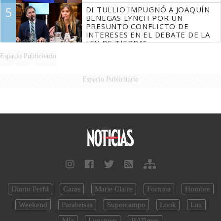
5
DI TULLIO IMPUGNÓ A JOAQUÍN
BENEGAS LYNCH POR UN
PRESUNTO CONFLICTO DE
INTERESES EN EL DEBATE DE LA
LEY DE TIERRAS
Espacio Publicitario
Espacio Publicitario
Diario Perfil
Caras
Marie Claire
Fortuna
Hombre
Weekend
Parabrisas
Supercampo
Look
Luz
Mía
Lunateen
BATimes