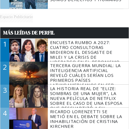
Espacio Publicitario
MÁS LEÍDAS DE PERFIL
1
ENCUESTA RUMBO A 2027:
CUATRO CONSULTORAS
MIDIERON EL DESGASTE DE
MILEI Y LA CRISIS DE
LIDERAZGO EN EL PERONISMO
2
TERCERA GUERRA MUNDIAL: LA
INTELIGENCIA ARTIFICIAL
REVELÓ CUÁLES SERÍAN LOS
PRIMEROS PAÍSES
LATINOAMERICANOS EN SER
3
LA HISTORIA REAL DE "ELIZE:
DERROTADOS
SOMBRAS DE UNA MUJER", LA
NUEVA PELÍCULA DE NETFLIX
SOBRE EL CASO DE UNA ESPOSA
QUE DESCUARTIZÓ A SU
4
RICARDO LORENZETTI SE
MARIDO
METIÓ EN EL DEBATE SOBRE LA
INHABILITACIÓN DE CRISTINA
KIRCHNER