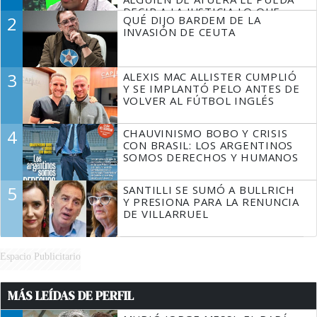
DECIR A LA JUSTICIA LO QUE
2
QUÉ DIJO BARDEM DE LA
TIENE QUE HACER"
INVASIÓN DE CEUTA
3
ALEXIS MAC ALLISTER CUMPLIÓ
Y SE IMPLANTÓ PELO ANTES DE
VOLVER AL FÚTBOL INGLÉS
4
CHAUVINISMO BOBO Y CRISIS
CON BRASIL: LOS ARGENTINOS
SOMOS DERECHOS Y HUMANOS
5
SANTILLI SE SUMÓ A BULLRICH
Y PRESIONA PARA LA RENUNCIA
DE VILLARRUEL
Espacio Publicitario
MÁS LEÍDAS DE PERFIL