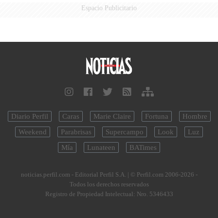
Espacio Publicitario
Diario Perfil
Caras
Marie Claire
Fortuna
Hombre
Weekend
Parabrisas
Supercampo
Look
Luz
Mía
Lunateen
BATimes
noticias.perfil.com - Editorial Perfil S.A.
| © Perfil.com 2006-2026 -
Todos los derechos reservados
Registro de Propiedad Intelectual: Nro. 5346433