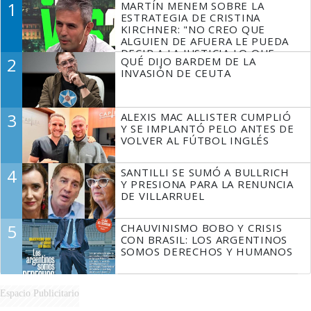
1
MARTÍN MENEM SOBRE LA
ESTRATEGIA DE CRISTINA
KIRCHNER: "NO CREO QUE
ALGUIEN DE AFUERA LE PUEDA
DECIR A LA JUSTICIA LO QUE
2
QUÉ DIJO BARDEM DE LA
TIENE QUE HACER"
INVASIÓN DE CEUTA
3
ALEXIS MAC ALLISTER CUMPLIÓ
Y SE IMPLANTÓ PELO ANTES DE
VOLVER AL FÚTBOL INGLÉS
4
SANTILLI SE SUMÓ A BULLRICH
Y PRESIONA PARA LA RENUNCIA
DE VILLARRUEL
5
CHAUVINISMO BOBO Y CRISIS
CON BRASIL: LOS ARGENTINOS
SOMOS DERECHOS Y HUMANOS
Espacio Publicitario