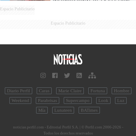
INCONDICIONAL DE LA GESTIÓN
DE MILEI"
Espacio Publicitario
Espacio Publicitario
Diario Perfil
Caras
Marie Claire
Fortuna
Hombre
Weekend
Parabrisas
Supercampo
Look
Luz
Mía
Lunateen
BATimes
noticias.perfil.com - Editorial Perfil S.A.
| © Perfil.com 2006-2026 -
Todos los derechos reservados