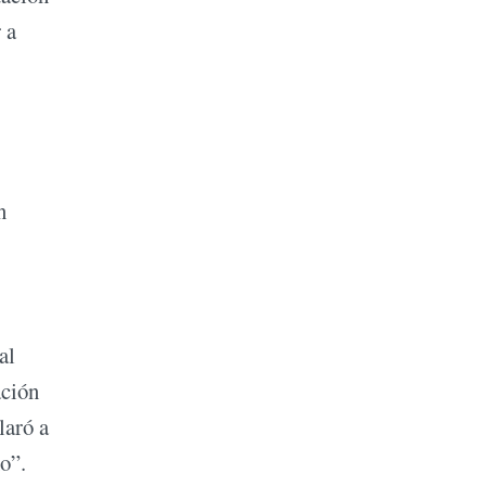
 a
n
al
ación
laró a
o”.