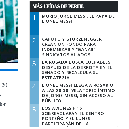
MÁS LEÍDAS DE PERFIL
1
MURIÓ JORGE MESSI, EL PAPÁ DE
LIONEL MESSI
2
CAPUTO Y STURZENEGGER
CREAN UN FONDO PARA
INDEMNIZAR Y “GANAR”
SINDICATOS ALIADOS
3
LA ROSADA BUSCA CULPABLES
DESPUÉS DE LA DERROTA EN EL
SENADO Y RECALCULA SU
ESTRATEGIA
e 20
4
LIONEL MESSI LLEGA A ROSARIO
A LAS 20.30: VELATORIO ÍNTIMO
s
DE JORGE MESSI, SIN ACCESO AL
PÚBLICO
dor
5
LOS AVIONES F 16
SOBREVOLARÁN EL CENTRO
PORTEÑO Y EL LUNES
PARTICIPARÁN DE LA
CELEBRACIÓN DE LA FUERZA