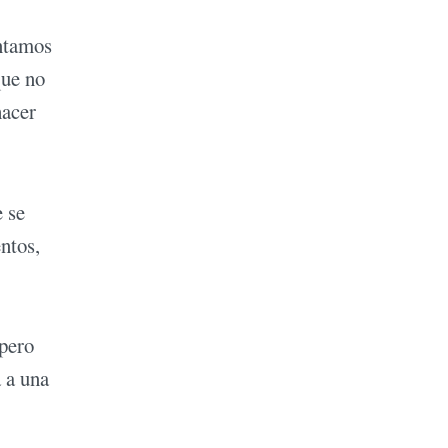
untamos
que no
hacer
e se
ntos,
 pero
 a una