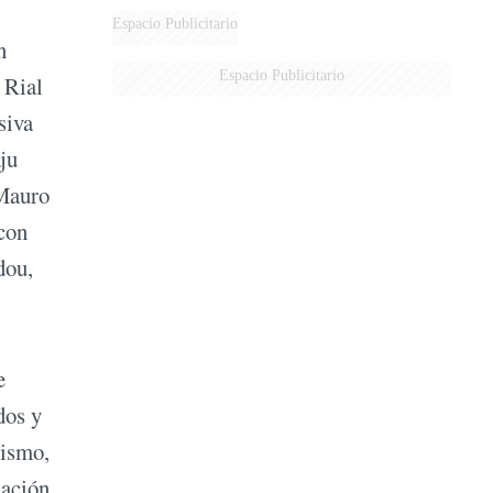
AÉREA
Espacio Publicitario
n
Espacio Publicitario
 Rial
siva
ju
 Mauro
con
dou,
e
dos y
lismo,
uación