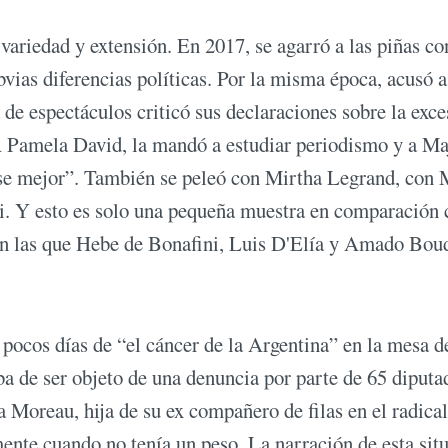
 variedad y extensión. En 2017, se agarró a las piñas co
vias diferencias políticas. Por la misma época, acusó a
 de espectáculos criticó sus declaraciones sobre la exce
A Pamela David, la mandó a estudiar periodismo y a Ma
rse mejor”. También se peleó con Mirtha Legrand, con
i. Y esto es solo una pequeña muestra en comparación 
, en las que Hebe de Bonafini, Luis D'Elía y Amado Bou
 pocos días de “el cáncer de la Argentina” en la mesa d
 de ser objeto de una denuncia por parte de 65 diputa
 Moreau, hija de su ex compañero de filas en el radica
nte cuando no tenía un peso. La narración de esta sit