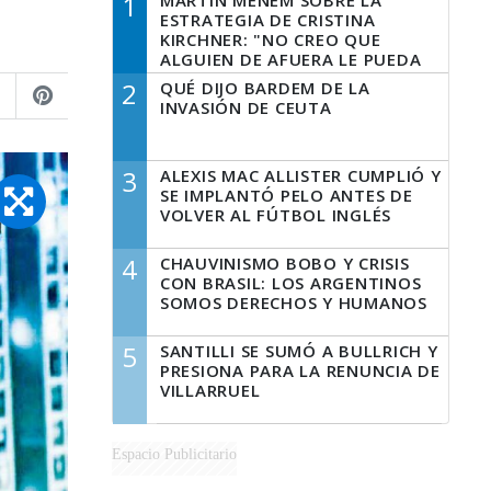
1
MARTÍN MENEM SOBRE LA
ESTRATEGIA DE CRISTINA
KIRCHNER: "NO CREO QUE
ALGUIEN DE AFUERA LE PUEDA
DECIR A LA JUSTICIA LO QUE
2
QUÉ DIJO BARDEM DE LA
TIENE QUE HACER"
INVASIÓN DE CEUTA
3
ALEXIS MAC ALLISTER CUMPLIÓ Y
SE IMPLANTÓ PELO ANTES DE
VOLVER AL FÚTBOL INGLÉS
4
CHAUVINISMO BOBO Y CRISIS
CON BRASIL: LOS ARGENTINOS
SOMOS DERECHOS Y HUMANOS
5
SANTILLI SE SUMÓ A BULLRICH Y
PRESIONA PARA LA RENUNCIA DE
VILLARRUEL
Espacio Publicitario