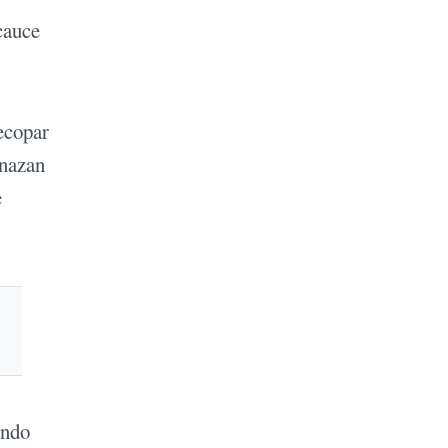
cauce
ecopar
enazan
e
undo