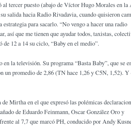
ió al tercer puesto (abajo de Víctor Hugo Morales en l
 su salida hacia Radio Rivadavia, cuando quisieron cam
a estrategia para sacarlo. “No vengo a hacer una radio
r, así que me tienen que ayudar todos, taxistas, colecti
ó de 12 a 14 su ciclo, “Baby en el medio”.
en la televisión. Su programa “Basta Baby”, que se e
 con un promedio de 2,86 (TN hace 1,26 y C5N, 1,52). Y
de Mirtha en el que expresó las polémicas declaracio
ompañado de Eduardo Feinmann, Oscar González Oro y
 frente al 7,7 que marcó PH, conducido por Andy Kusne