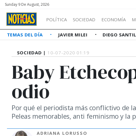
Sunday 9 De August, 2026
POLÍTICA
SOCIEDAD
ECONOMÍA
M
TEMAS DEL DÍA
JAVIER MILEI
DIEGO SANTI
SOCIEDAD |
10-07-2020 01:19
Baby Etchecopa
odio
Por qué el periodista más conflictivo de l
Peleas memorables, anti feminismo y la p
ADRIANA LORUSSO