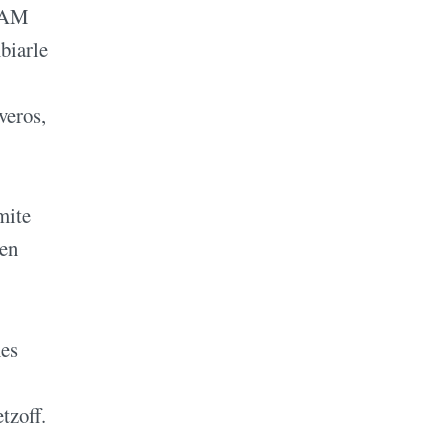
a AM
biarle
veros,
mite
 en
nes
tzoff.