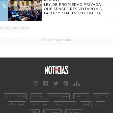
DIGITAL
5
LEY DE PROPIEDAD PRIVADA:
QUÉ SENADORES VOTARON A
FAVOR Y CUÁLES EN CONTRA
Espacio Publicitario
Espacio Publicitario
Diario Perfil
Caras
Marie Claire
Fortuna
Hombre
Weekend
Parabrisas
Supercampo
Look
Luz
Mía
Lunateen
BATimes