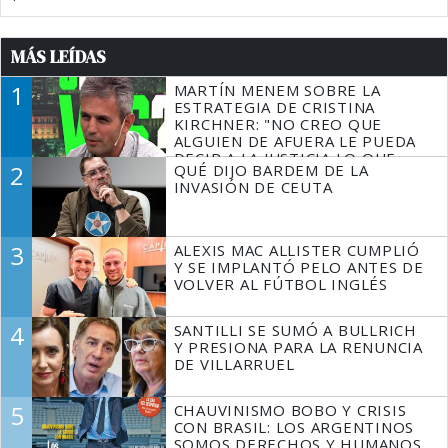
MÁS LEÍDAS
1
MARTÍN MENEM SOBRE LA
ESTRATEGIA DE CRISTINA
KIRCHNER: "NO CREO QUE
ALGUIEN DE AFUERA LE PUEDA
DECIR A LA JUSTICIA LO QUE
2
QUÉ DIJO BARDEM DE LA
TIENE QUE HACER"
INVASIÓN DE CEUTA
3
ALEXIS MAC ALLISTER CUMPLIÓ
Y SE IMPLANTÓ PELO ANTES DE
VOLVER AL FÚTBOL INGLÉS
4
SANTILLI SE SUMÓ A BULLRICH
Y PRESIONA PARA LA RENUNCIA
DE VILLARRUEL
5
CHAUVINISMO BOBO Y CRISIS
CON BRASIL: LOS ARGENTINOS
SOMOS DERECHOS Y HUMANOS