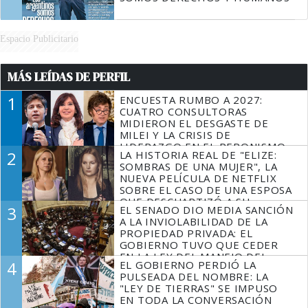
Espacio Publicitario
MÁS LEÍDAS DE PERFIL
1
ENCUESTA RUMBO A 2027:
CUATRO CONSULTORAS
MIDIERON EL DESGASTE DE
MILEI Y LA CRISIS DE
LIDERAZGO EN EL PERONISMO
2
LA HISTORIA REAL DE "ELIZE:
SOMBRAS DE UNA MUJER", LA
NUEVA PELÍCULA DE NETFLIX
SOBRE EL CASO DE UNA ESPOSA
QUE DESCUARTIZÓ A SU
3
EL SENADO DIO MEDIA SANCIÓN
MARIDO
A LA INVIOLABILIDAD DE LA
PROPIEDAD PRIVADA: EL
GOBIERNO TUVO QUE CEDER
EN LA LEY DEL MANEJO DEL
4
EL GOBIERNO PERDIÓ LA
FUEGO
PULSEADA DEL NOMBRE: LA
"LEY DE TIERRAS" SE IMPUSO
EN TODA LA CONVERSACIÓN