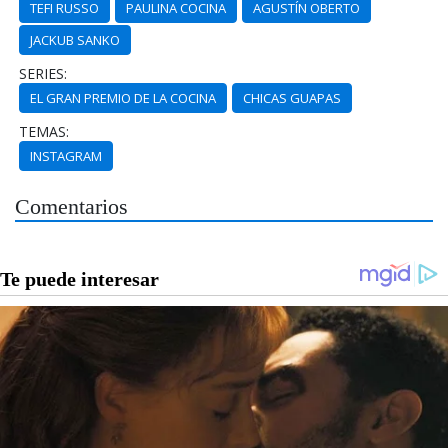
TEFI RUSSO
PAULINA COCINA
AGUSTÍN OBERTO
JACKUB SANKO
SERIES:
EL GRAN PREMIO DE LA COCINA
CHICAS GUAPAS
TEMAS:
INSTAGRAM
Comentarios