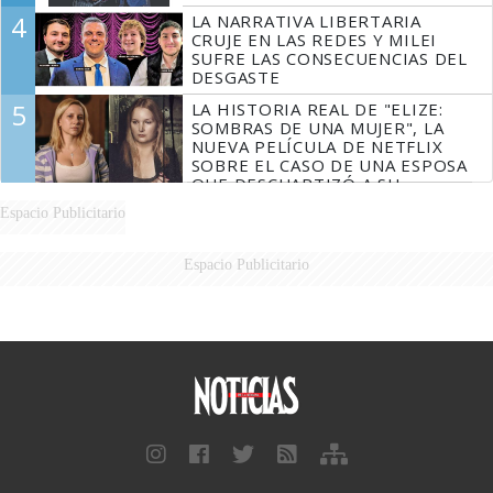
4
LA NARRATIVA LIBERTARIA
CRUJE EN LAS REDES Y MILEI
SUFRE LAS CONSECUENCIAS DEL
DESGASTE
5
LA HISTORIA REAL DE "ELIZE:
SOMBRAS DE UNA MUJER", LA
NUEVA PELÍCULA DE NETFLIX
SOBRE EL CASO DE UNA ESPOSA
QUE DESCUARTIZÓ A SU
MARIDO
Espacio Publicitario
Espacio Publicitario