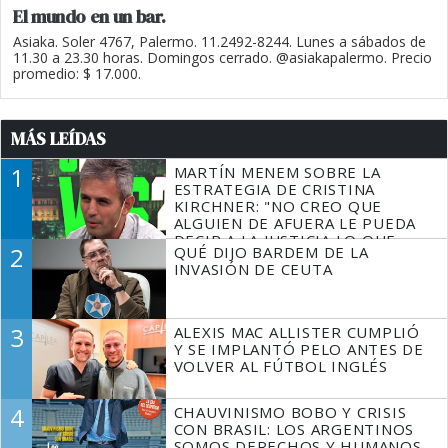
El mundo en un bar.
Asiaka. Soler 4767, Palermo. 11.2492-8244. Lunes a sábados de
11.30 a 23.30 horas. Domingos cerrado. @asiakapalermo. Precio
promedio: $ 17.000.
MÁS LEÍDAS
1
MARTÍN MENEM SOBRE LA
ESTRATEGIA DE CRISTINA
KIRCHNER: "NO CREO QUE
ALGUIEN DE AFUERA LE PUEDA
DECIR A LA JUSTICIA LO QUE
2
QUÉ DIJO BARDEM DE LA
TIENE QUE HACER"
INVASIÓN DE CEUTA
3
ALEXIS MAC ALLISTER CUMPLIÓ
Y SE IMPLANTÓ PELO ANTES DE
VOLVER AL FÚTBOL INGLÉS
4
CHAUVINISMO BOBO Y CRISIS
CON BRASIL: LOS ARGENTINOS
SOMOS DERECHOS Y HUMANOS