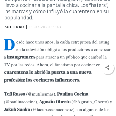
llevo a cocinar a la pantalla chica. Los “haters”,
las marcas y cómo influyó la cuarentena en su
popularidad.
SOCIEDAD |
11-07-2020 19:43
D
esde hace unos años, la caída estrepitosa del rating
en la televisión obligó a los productores a convocar
a
para atraer a un público que cambió la
instagramers
TV por las redes. Ahora, el fanatismo por cocinar en
cuarentena le abrió la puerta a una nueva
profesión: los cocineros influencers.
(@inutilisimas),
Tefi Russo
Paulina Cocina
(@paulinacocina),
(@Agustin_Oberto) y
Agustín Oberto
(@iacub.cocinaconvoz) son algunos de los
Jakub Sanko