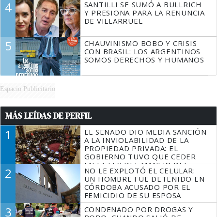
4
SANTILLI SE SUMÓ A BULLRICH
Y PRESIONA PARA LA RENUNCIA
DE VILLARRUEL
5
CHAUVINISMO BOBO Y CRISIS
CON BRASIL: LOS ARGENTINOS
SOMOS DERECHOS Y HUMANOS
Espacio Publicitario
MÁS LEÍDAS DE PERFIL
1
EL SENADO DIO MEDIA SANCIÓN
A LA INVIOLABILIDAD DE LA
PROPIEDAD PRIVADA: EL
GOBIERNO TUVO QUE CEDER
EN LA LEY DEL MANEJO DEL
2
NO LE EXPLOTÓ EL CELULAR:
FUEGO
UN HOMBRE FUE DETENIDO EN
CÓRDOBA ACUSADO POR EL
FEMICIDIO DE SU ESPOSA
3
CONDENADO POR DROGAS Y