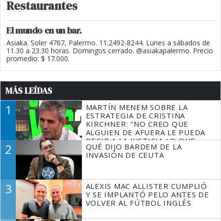
Restaurantes
El mundo en un bar.
Asiaka. Soler 4767, Palermo. 11.2492-8244. Lunes a sábados de
11.30 a 23.30 horas. Domingos cerrado. @asiakapalermo. Precio
promedio: $ 17.000.
MÁS LEÍDAS
1
MARTÍN MENEM SOBRE LA
ESTRATEGIA DE CRISTINA
KIRCHNER: "NO CREO QUE
ALGUIEN DE AFUERA LE PUEDA
DECIR A LA JUSTICIA LO QUE
2
QUÉ DIJO BARDEM DE LA
TIENE QUE HACER"
INVASIÓN DE CEUTA
3
ALEXIS MAC ALLISTER CUMPLIÓ
Y SE IMPLANTÓ PELO ANTES DE
VOLVER AL FÚTBOL INGLÉS