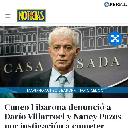
MARIANO CUNEO LIBARONA | FOTO:CEDOC
Cuneo Libarona denunció a
Darío Villarroel y Nancy Pazos
por instigación a cometer